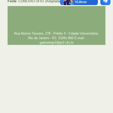
Fonte
: CONEXÃO UFRJ (Adaptada)
UFRJ
GRADUAÇÃO
PLANEJAMENTO E DESENVOLVIMENTO
PESSOAL
EXTENSÃO
GESTÃO E GOVERNANÇA
PREFEITURA
INTRANET
SIGA
SIBI
Rua Aloísio Teixeira, 278 - Prédio 4 - Cidade Universitária,
Rio de Janeiro - RJ, 21941-850 E-mail:
gabinetepr2@pr2.ufrj.br