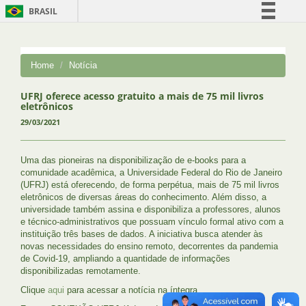
BRASIL
Simplifique!
Comunica BR
Home
Notícia
Participe
Acesso à informação
UFRJ oferece acesso gratuito a mais de 75 mil livros
eletrônicos
Legislação
29/03/2021
Canais
Uma das pioneiras na disponibilização de e-books para a
comunidade acadêmica, a Universidade Federal do Rio de Janeiro
(UFRJ) está oferecendo, de forma perpétua, mais de 75 mil livros
eletrônicos de diversas áreas do conhecimento. Além disso, a
universidade também assina e disponibiliza a professores, alunos
e técnico-administrativos que possuam vínculo formal ativo com a
instituição três bases de dados. A iniciativa busca atender às
novas necessidades do ensino remoto, decorrentes da pandemia
de Covid-19, ampliando a quantidade de informações
disponibilizadas remotamente.
Clique
aqui
para acessar a notícia na íntegra