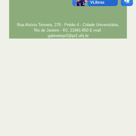
PLANEJAMENTO E DESENVOLVIMENTO
PESSOAL
EXTENSÃO
GESTÃO E GOVERNANÇA
PREFEITURA
INTRANET
SIGA
SIBI
Rua Aloísio Teixeira, 278 - Prédio 4 - Cidade Universitária,
Rio de Janeiro - RJ, 21941-850 E-mail:
gabinetepr2@pr2.ufrj.br