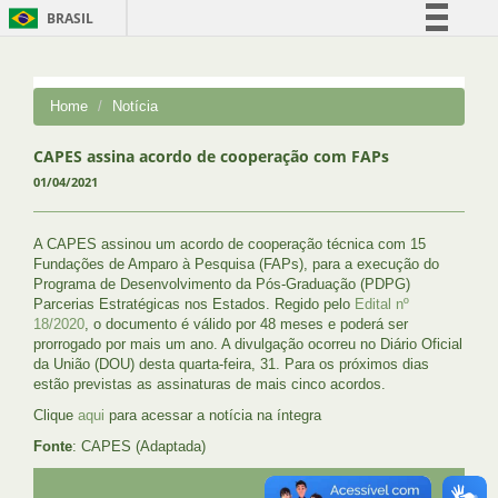
BRASIL
Simplifique!
Comunica BR
Home
Notícia
Participe
Acesso à informação
CAPES assina acordo de cooperação com FAPs
01/04/2021
Legislação
Canais
A CAPES assinou um acordo de cooperação técnica com 15
Fundações de Amparo à Pesquisa (FAPs), para a execução do
Programa de Desenvolvimento da Pós-Graduação (PDPG)
Parcerias Estratégicas nos Estados. Regido pelo
Edital nº
18/2020
, o documento é válido por 48 meses e poderá ser
prorrogado por mais um ano. A divulgação ocorreu no Diário Oficial
da União (DOU) desta quarta-feira, 31. Para os próximos dias
estão previstas as assinaturas de mais cinco acordos.
Clique
aqui
para acessar a notícia na íntegra
Fonte
: CAPES (Adaptada)
UFRJ
GRADUAÇÃO