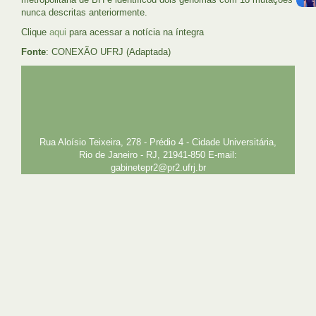
nunca descritas anteriormente.
Clique
aqui
para acessar a notícia na íntegra
Fonte
: CONEXÃO UFRJ (Adaptada)
UFRJ
GRADUAÇÃO
PLANEJAMENTO E DESENVOLVIMENTO
PESSOAL
EXTENSÃO
GESTÃO E GOVERNANÇA
PREFEITURA
INTRANET
SIGA
SIBI
Rua Aloísio Teixeira, 278 - Prédio 4 - Cidade Universitária,
Rio de Janeiro - RJ, 21941-850 E-mail:
gabinetepr2@pr2.ufrj.br