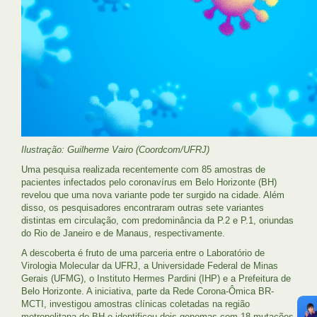
Ilustração: Guilherme Vairo (Coordcom/UFRJ)
Uma pesquisa realizada recentemente com 85 amostras de
pacientes infectados pelo coronavírus em Belo Horizonte (BH)
revelou que uma nova variante pode ter surgido na cidade. Além
disso, os pesquisadores encontraram outras sete variantes
distintas em circulação, com predominância da P.2 e P.1, oriundas
do Rio de Janeiro e de Manaus, respectivamente.
A descoberta é fruto de uma parceria entre o Laboratório de
Virologia Molecular da UFRJ, a Universidade Federal de Minas
Gerais (UFMG), o Instituto Hermes Pardini (IHP) e a Prefeitura de
Belo Horizonte. A iniciativa, parte da Rede Corona-Ômica BR-
MCTI, investigou amostras clínicas coletadas na região
metropolitana de BH e identificou dois genomas com 18 mutações