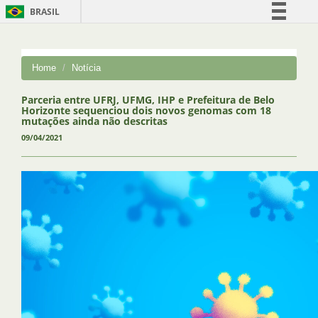
BRASIL
Simplifique!
Comunica BR
Home
Notícia
Participe
Acesso à informação
Parceria entre UFRJ, UFMG, IHP e Prefeitura de Belo
Horizonte sequenciou dois novos genomas com 18
Legislação
mutações ainda não descritas
09/04/2021
Canais