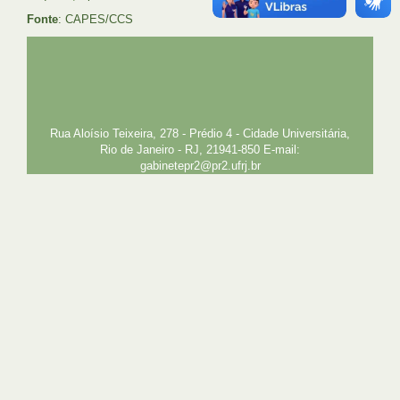
Fonte
: CAPES/CCS
UFRJ
GRADUAÇÃO
PLANEJAMENTO E DESENVOLVIMENTO
PESSOAL
EXTENSÃO
GESTÃO E GOVERNANÇA
PREFEITURA
INTRANET
SIGA
SIBI
Rua Aloísio Teixeira, 278 - Prédio 4 - Cidade Universitária,
Rio de Janeiro - RJ, 21941-850 E-mail:
gabinetepr2@pr2.ufrj.br