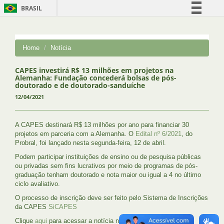
BRASIL
Simplifique!
Comunica BR
Home
Notícia
Participe
Acesso à informação
CAPES investirá R$ 13 milhões em projetos na
Alemanha: Fundação concederá bolsas de pós-
Legislação
doutorado e de doutorado-sanduíche
12/04/2021
Canais
A CAPES destinará R$ 13 milhões por ano para financiar 30
projetos em parceria com a Alemanha. O
Edital nº 6/2021
, do
Probral, foi lançado nesta segunda-feira, 12 de abril.
Podem participar instituições de ensino ou de pesquisa públicas
ou privadas sem fins lucrativos por meio de programas de pós-
graduação tenham doutorado e nota maior ou igual a 4 no último
ciclo avaliativo.
O processo de inscrição deve ser feito pelo Sistema de Inscrições
da CAPES
SiCAPES
Clique
aqui
para acessar a notícia na íntegra