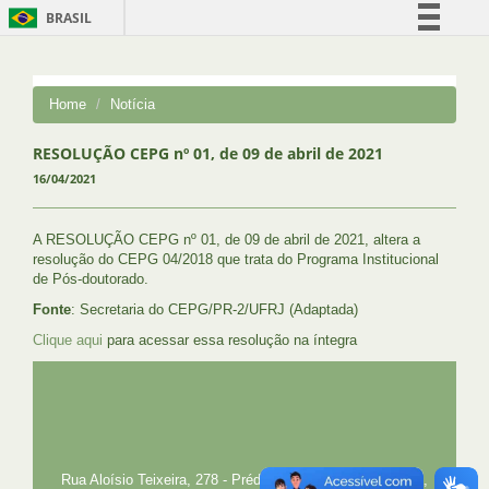
BRASIL
Simplifique!
Comunica BR
Home
Notícia
Participe
Acesso à informação
RESOLUÇÃO CEPG nº 01, de 09 de abril de 2021
16/04/2021
Legislação
Canais
A RESOLUÇÃO CEPG nº 01, de 09 de abril de 2021, altera a
resolução do CEPG 04/2018 que trata do Programa Institucional
de Pós-doutorado.
Fonte
: Secretaria do CEPG/PR-2/UFRJ (Adaptada)
Clique aqui
para acessar essa resolução na íntegra
UFRJ
GRADUAÇÃO
PLANEJAMENTO E DESENVOLVIMENTO
PESSOAL
EXTENSÃO
GESTÃO E GOVERNANÇA
PREFEITURA
INTRANET
SIGA
SIBI
Rua Aloísio Teixeira, 278 - Prédio 4 - Cidade Universitária,