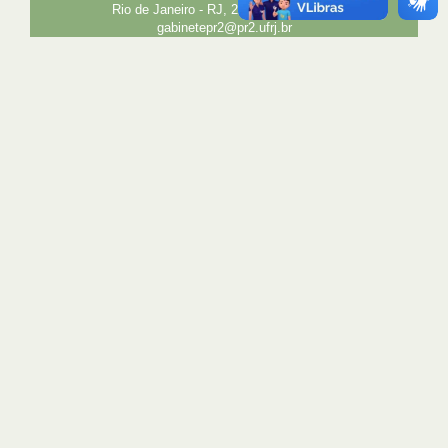
Rio de Janeiro - RJ, 21941-850 E-mail:
gabinetepr2@pr2.ufrj.br