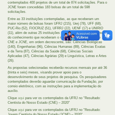
contemplados 400 projetos de um total de 874 solicitações. Para o
JCNE foram concedidas 183 bolsas de um total de 598
solicitações.
Entre as 33 instituições contempladas, as que receberam um
maior número de bolsas foram UFRJ (215), Uerj (78), UFF (68),
PUC-Rio (52), FIOCRUZ (51), UFRRJ (22), UENF (17) e UNIRIO
(11), além de outras 25 instituições no Estado. As Grandes Áreas
do conhecimento que receberam o maior número de bolsas no
CNE e JCNE, em ordem decrescente, são: Ciências Biológicas
(140), Engenharias (96), Ciências Humanas (89), Ciências Exatas
e da Terra (87), Ciências da Saúde (68), Ciências Sociais
Aplicadas (47), Ciências Agrárias (29) e Linguística, Letras e Artes
(26).
As propostas selecionadas receberão recursos mensais por até 36
(trinta e seis) meses, visando prover apoio para o
desenvolvimento de seus projetos de pesquisa. Os pesquisadores
contemplados deverão aguardar comunicação da Fundação, por
correio eletrônico, com as instruções para a implementação do
auxílio.
Clique
aqui
para ver os contemplados da UFRJ no "Resultado:
Cientista do Nosso Estado (CNE) – 2020"
Clique
aqui
para ver os contemplados da UFRJ no "Resultado:
Jovem Cientista do Nosso Estado (JCNE) – 2020"