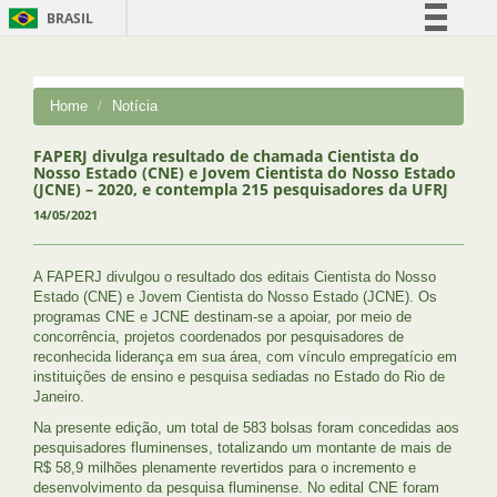
BRASIL
Simplifique!
Comunica BR
Home
Notícia
Participe
Acesso à informação
FAPERJ divulga resultado de chamada Cientista do
Nosso Estado (CNE) e Jovem Cientista do Nosso Estado
Legislação
(JCNE) – 2020, e contempla 215 pesquisadores da UFRJ
14/05/2021
Canais
A FAPERJ divulgou o resultado dos editais Cientista do Nosso
Estado (CNE) e Jovem Cientista do Nosso Estado (JCNE). Os
programas CNE e JCNE destinam-se a apoiar, por meio de
concorrência, projetos coordenados por pesquisadores de
reconhecida liderança em sua área, com vínculo empregatício em
instituições de ensino e pesquisa sediadas no Estado do Rio de
Janeiro.
Na presente edição, um total de 583 bolsas foram concedidas aos
pesquisadores fluminenses, totalizando um montante de mais de
R$ 58,9 milhões plenamente revertidos para o incremento e
desenvolvimento da pesquisa fluminense. No edital CNE foram