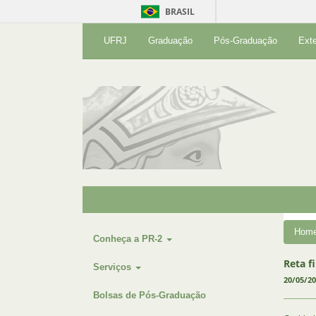
BRASIL
UFRJ
Graduação
Pós-Graduação
Ext
Hom
Conheça a PR-2
Reta f
Serviços
20/05/2
Bolsas de Pós-Graduação