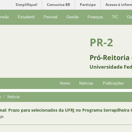
Simplifique!
Comunica BR
Participe
Acesso à infor
ensão
Estudantil
Pessoal
Gestão
Finanças
TIC
Ou
PR-2
Pró-Reitoria
Universidade Fed
Home
Notícias
Publicações
e
Notícia
inal: Prazo para selecionados da UFRJ no Programa Serrapilheira
021