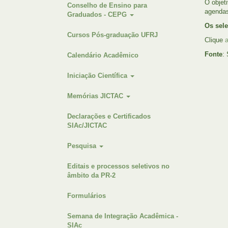
O objet
Conselho de Ensino para
agendas
Graduados - CEPG
Os sele
Cursos Pós-graduação UFRJ
Clique
a
Fonte
:
Calendário Acadêmico
Iniciação Científica
Memórias JICTAC
Declarações e Certificados
SIAc/JICTAC
Pesquisa
Editais e processos seletivos no
âmbito da PR-2
Formulários
Semana de Integração Acadêmica -
SIAc