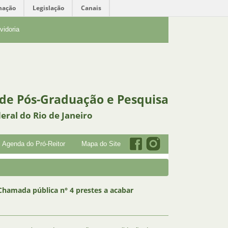
mação
Legislação
Canais
vidoria
 de Pós-Graduação e Pesquisa
eral do Rio de Janeiro
Agenda do Pró-Reitor
Mapa do Site
 Chamada pública n° 4 prestes a acabar