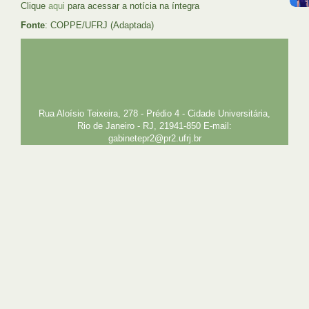
Clique
aqui
para acessar a notícia na íntegra
Fonte
: COPPE/UFRJ (Adaptada)
UFRJ
GRADUAÇÃO
PLANEJAMENTO E DESENVOLVIMENTO
PESSOAL
EXTENSÃO
GESTÃO E GOVERNANÇA
PREFEITURA
INTRANET
SIGA
SIBI
Rua Aloísio Teixeira, 278 - Prédio 4 - Cidade Universitária,
Rio de Janeiro - RJ, 21941-850 E-mail:
gabinetepr2@pr2.ufrj.br