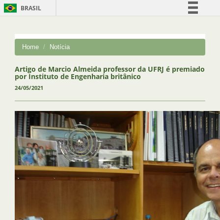
BRASIL
Simplifique!
Comunica BR
Home
Notícia
Participe
Acesso à informação
Artigo de Marcio Almeida professor da UFRJ é premiado
por Instituto de Engenharia britânico
Legislação
24/05/2021
Canais