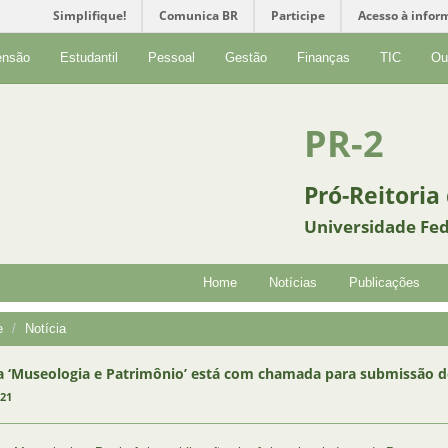
Simplifique!
Comunica BR
Participe
Acesso à infor
ensão
Estudantil
Pessoal
Gestão
Finanças
TIC
Ou
PR-2
Pró-Reitoria
Universidade Fed
Home
Notícias
Publicações
e
Notícia
a ‘Museologia e Patrimônio’ está com chamada para submissão d
021