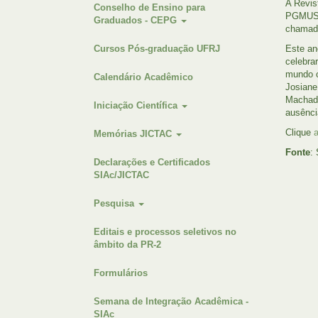
A Revis
Conselho de Ensino para
PGMUS),
Graduados - CEPG
chamada
Cursos Pós-graduação UFRJ
Este an
celebra
mundo c
Calendário Acadêmico
Josiane
Machado
Iniciação Científica
ausênci
Clique
a
Memórias JICTAC
Fonte
:
Declarações e Certificados
SIAc/JICTAC
Pesquisa
Editais e processos seletivos no
âmbito da PR-2
Formulários
Semana de Integração Acadêmica -
SIAc