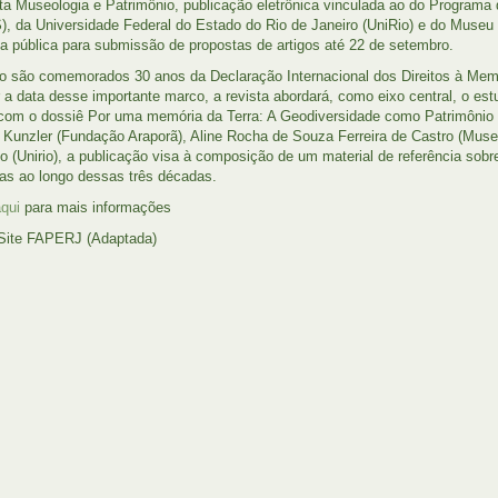
ta Museologia e Patrimônio, publicação eletrônica vinculada ao do Progra
 da Universidade Federal do Estado do Rio de Janeiro (UniRio) e do Museu 
 pública para submissão de propostas de artigos até 22 de setembro.
o são comemorados 30 anos da Declaração Internacional dos Direitos à Memór
r a data desse importante marco, a revista abordará, como eixo central, o es
om o dossiê Por uma memória da Terra: A Geodiversidade como Patrimônio Ú
 Kunzler (Fundação Araporã), Aline Rocha de Souza Ferreira de Castro (Mu
 (Unirio), a publicação visa à composição de um material de referência sobr
as ao longo dessas três décadas.
qui
para mais informações
 Site FAPERJ (Adaptada)