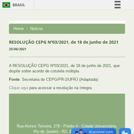
BRASIL
Simplifique!
Comunica BR
Home
Notícia
Participe
Acesso à informação
RESOLUÇÃO CEPG Nº03/2021, de 18 de junho de 2021
25/06/2021
Legislação
Canais
A RESOLUÇÃO CEPG Nº03/2021, de 18 de junho de 2021, que
dispõe sobre acordo de cotutela múltipla
Fonte
: Secretaria do CEPG/PR-2/UFRJ (Adaptada)
Clique aqui
para acessar a resolução na íntegra.
UFRJ
GRADUAÇÃO
PLANEJAMENTO E DESENVOLVIMENTO
PESSOAL
EXTENSÃO
GESTÃO E GOVERNANÇA
PREFEITURA
INTRANET
SIGA
SIBI
Rua Aloísio Teixeira, 278 - Prédio 4 - Cidade Universitária,
Rio de Janeiro - RJ, 21941-850 E-mail: