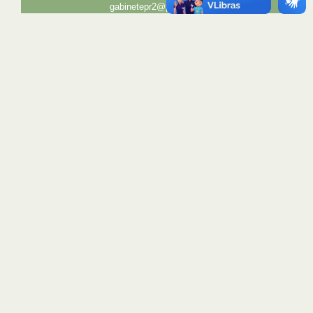
gabinetepr2@pr2.ufrj.br