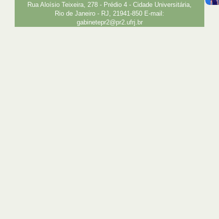
Rua Aloísio Teixeira, 278 - Prédio 4 - Cidade Universitária,
Rio de Janeiro - RJ, 21941-850 E-mail:
gabinetepr2@pr2.ufrj.br