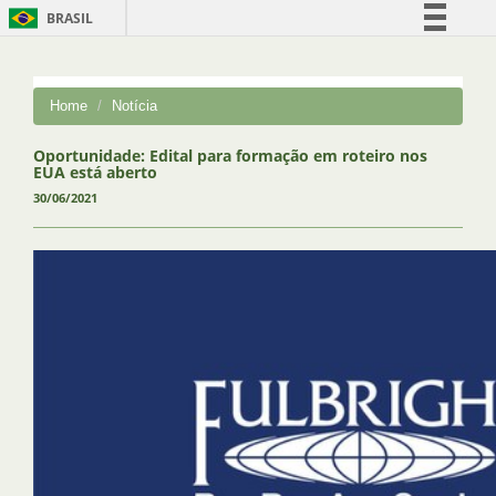
BRASIL
Simplifique!
Comunica BR
Home
Notícia
Participe
Acesso à informação
Oportunidade: Edital para formação em roteiro nos
EUA está aberto
Legislação
30/06/2021
Canais