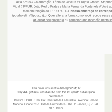
Lalita Kraus // Colaboração: Fábio de Oliveira // Projeto Gráfico: Stepha
Vidal // IPPUR: João Pedro Prates e Maria Fernanda Fontenele // Você ac
mail em relação ao IPPUR / UFRJ.
Nosso endereço de correspo
ippurboletim@ippur.ufrj.br
Quer alterar a forma como você recebe esses 
atualizar seu privilégio
ou
cancelar uma inscrição nesta li
This email was sent to
dinac@pr2.ufrj.br
why did I get this?
unsubscribe from this list
update subscription
preferences
Boletim IPPUR · Univ. Da Universidade Federal Do · Avenida Horacio
Macedo, Cidade 2151, Cidade Universitaria · Rio De Janeiro, Rj 21941-
917 · Brazil