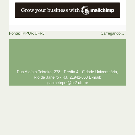
Fonte: IPPUR/UFRJ
Carregando...
UFRJ
GRADUAÇÃO
PLANEJAMENTO E DESENVOLVIMENTO
PESSOAL
EXTENSÃO
GESTÃO E GOVERNANÇA
PREFEITURA
INTRANET
SIGA
SIBI
Rua Aloísio Teixeira, 278 - Prédio 4 - Cidade Universitária,
Rio de Janeiro - RJ, 21941-850 E-mail:
gabinetepr2@pr2.ufrj.br