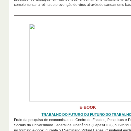
complementar a rotina de prevenção do vírus através do saneamento bás
E-BOOK
TRABALHO DO FUTURO OU FUTURO DO TRABALH
Fruto da pesquisa de economistas do Centro de Estudos, Pesquisas e P
Sociais da Universidade Federal de Uberlândia (Cepes/UFU), o livro foi
no formato e-book, durante o I Seminário Virtual Cepes. O material evi