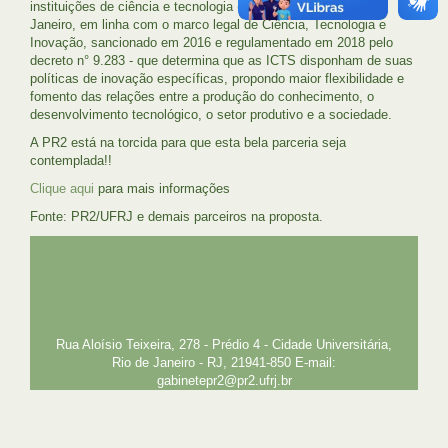
instituições de ciência e tecnologia (ICT) do Estado do Rio de
Janeiro, em linha com o marco legal de Ciência, Tecnologia e
Inovação, sancionado em 2016 e regulamentado em 2018 pelo
decreto n° 9.283 - que determina que as ICTS disponham de suas
políticas de inovação específicas, propondo maior flexibilidade e
fomento das relações entre a produção do conhecimento, o
desenvolvimento tecnológico, o setor produtivo e a sociedade.
A PR2 está na torcida para que esta bela parceria seja
contemplada!!
Clique aqui
para mais informações
Fonte: PR2/UFRJ e demais parceiros na proposta.
UFRJ
GRADUAÇÃO
PLANEJAMENTO E DESENVOLVIMENTO
PESSOAL
EXTENSÃO
GESTÃO E GOVERNANÇA
PREFEITURA
INTRANET
SIGA
SIBI
Rua Aloísio Teixeira, 278 - Prédio 4 - Cidade Universitária,
Rio de Janeiro - RJ, 21941-850 E-mail:
gabinetepr2@pr2.ufrj.br