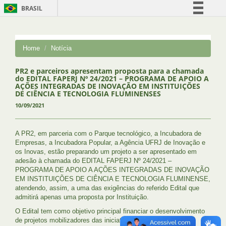
BRASIL
Simplifique!
Comunica BR
Home
Notícia
Participe
Acesso à informação
PR2 e parceiros apresentam proposta para a chamada
do EDITAL FAPERJ Nº 24/2021 – PROGRAMA DE APOIO A
Legislação
AÇÕES INTEGRADAS DE INOVAÇÃO EM INSTITUIÇÕES
DE CIÊNCIA E TECNOLOGIA FLUMINENSES
Canais
10/09/2021
A PR2, em parceria com o Parque tecnológico, a Incubadora de
Empresas, a Incubadora Popular, a Agência UFRJ de Inovação e
os Inovas, estão preparando um projeto a ser apresentado em
adesão à chamada do EDITAL FAPERJ Nº 24/2021 –
PROGRAMA DE APOIO A AÇÕES INTEGRADAS DE INOVAÇÃO
EM INSTITUIÇÕES DE CIÊNCIA E TECNOLOGIA FLUMINENSE,
atendendo, assim, a uma das exigências do referido Edital que
admitirá apenas uma proposta por Instituição.
O Edital tem como objetivo principal financiar o desenvolvimento
de projetos mobilizadores das iniciativas de inovação nas