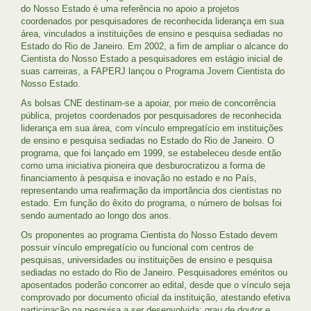
do Nosso Estado é uma referência no apoio a projetos
coordenados por pesquisadores de reconhecida liderança em sua
área, vinculados a instituições de ensino e pesquisa sediadas no
Estado do Rio de Janeiro. Em 2002, a fim de ampliar o alcance do
Cientista do Nosso Estado a pesquisadores em estágio inicial de
suas carreiras, a FAPERJ lançou o Programa Jovem Cientista do
Nosso Estado.
As bolsas CNE destinam-se a apoiar, por meio de concorrência
pública, projetos coordenados por pesquisadores de reconhecida
liderança em sua área, com vínculo empregatício em instituições
de ensino e pesquisa sediadas no Estado do Rio de Janeiro. O
programa, que foi lançado em 1999, se estabeleceu desde então
como uma iniciativa pioneira que desburocratizou a forma de
financiamento à pesquisa e inovação no estado e no País,
representando uma reafirmação da importância dos cientistas no
estado. Em função do êxito do programa, o número de bolsas foi
sendo aumentado ao longo dos anos.
Os proponentes ao programa Cientista do Nosso Estado devem
possuir vínculo empregatício ou funcional com centros de
pesquisas, universidades ou instituições de ensino e pesquisa
sediadas no estado do Rio de Janeiro. Pesquisadores eméritos ou
aposentados poderão concorrer ao edital, desde que o vínculo seja
comprovado por documento oficial da instituição, atestando efetiva
participação na pesquisa a ser desenvolvida; grau de doutor e