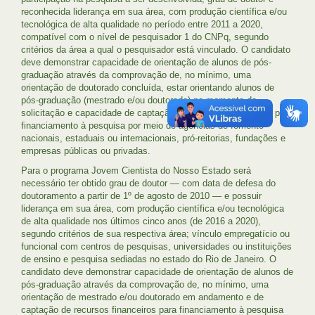
reconhecida liderança em sua área, com produção científica e/ou
tecnológica de alta qualidade no período entre 2011 a 2020,
compatível com o nível de pesquisador 1 do CNPq, segundo
critérios da área a qual o pesquisador está vinculado. O candidato
deve demonstrar capacidade de orientação de alunos de pós-
graduação através da comprovação de, no mínimo, uma
orientação de doutorado concluída, estar orientando alunos de
pós-graduação (mestrado e/ou doutorado) no momento da
solicitação e capacidade de captação de recursos financeiros para
financiamento à pesquisa por meio de agências de fomento
nacionais, estaduais ou internacionais, pró-reitorias, fundações e
empresas públicas ou privadas.
Para o programa Jovem Cientista do Nosso Estado será
necessário ter obtido grau de doutor — com data de defesa do
doutoramento a partir de 1º de agosto de 2010 — e possuir
liderança em sua área, com produção científica e/ou tecnológica
de alta qualidade nos últimos cinco anos (de 2016 a 2020),
segundo critérios de sua respectiva área; vínculo empregatício ou
funcional com centros de pesquisas, universidades ou instituições
de ensino e pesquisa sediadas no estado do Rio de Janeiro. O
candidato deve demonstrar capacidade de orientação de alunos de
pós-graduação através da comprovação de, no mínimo, uma
orientação de mestrado e/ou doutorado em andamento e de
captação de recursos financeiros para financiamento à pesquisa