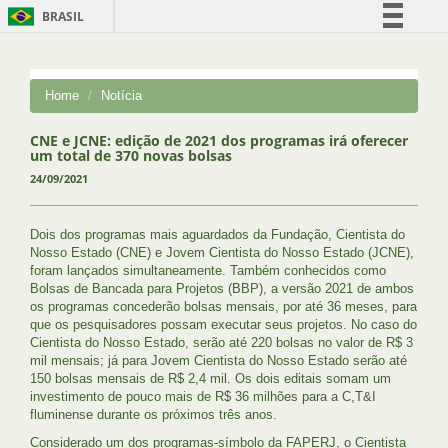
BRASIL
Simplifique!
Comunica BR
Home
Notícia
Participe
Acesso à informação
CNE e JCNE: edição de 2021 dos programas irá oferecer
um total de 370 novas bolsas
Legislação
24/09/2021
Canais
Dois dos programas mais aguardados da Fundação, Cientista do
Nosso Estado (CNE) e Jovem Cientista do Nosso Estado (JCNE),
foram lançados simultaneamente. Também conhecidos como
Bolsas de Bancada para Projetos (BBP), a versão 2021 de ambos
os programas concederão bolsas mensais, por até 36 meses, para
que os pesquisadores possam executar seus projetos. No caso do
Cientista do Nosso Estado, serão até 220 bolsas no valor de R$ 3
mil mensais; já para Jovem Cientista do Nosso Estado serão até
150 bolsas mensais de R$ 2,4 mil. Os dois editais somam um
investimento de pouco mais de R$ 36 milhões para a C,T&I
fluminense durante os próximos três anos.
Considerado um dos programas-símbolo da FAPERJ, o Cientista