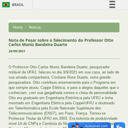
BRASIL
Simplifique!
Comunica BR
Home
Notícia
Participe
Acesso à informação
Nota de Pesar sobre o falecimento do Professor Otto
Carlos Muniz Bandeira Duarte
Legislação
24/09/2021
Canais
O Professor Otto Carlos Muniz Bandeira Duarte, pesquisador
notável da UFRJ, faleceu no dia 3/9/2021 em sua casa, ao lado de
sua amada companheira, Cristiane Rose Duarte, outra grande
pesquisadora. Otto contribuiu enormemente para o Programa em
que sempre atuou, Coppe Elétrica, e para a alegria daqueles que o
conheciam, com sua gargalhada sonora e cheia de personalidade.
Otto era graduado em Engenharia Eletrônica pela UFRJ e tinha
mestrado em Engenharia Elétrica pela Coppe/UFRJ e doutorado
em Teleinformática pela Ecole Nationale Supérieure des
Télécommunications (ENST), em Paris, França. Tornou-se
Professor Titular da UFRJ em 2003. Era bolsista de produtividade
nível 1A do CNPq e Cientista do Nosso Estado do Rio de Janeiro.