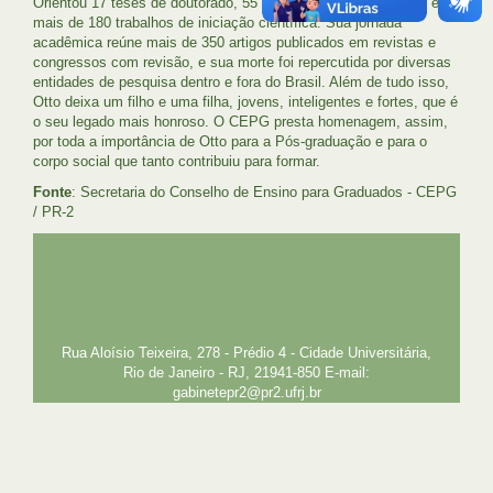
Orientou 17 teses de doutorado, 55 dissertações de mestrado e
mais de 180 trabalhos de iniciação científica. Sua jornada
acadêmica reúne mais de 350 artigos publicados em revistas e
congressos com revisão, e sua morte foi repercutida por diversas
entidades de pesquisa dentro e fora do Brasil. Além de tudo isso,
Otto deixa um filho e uma filha, jovens, inteligentes e fortes, que é
o seu legado mais honroso. O CEPG presta homenagem, assim,
por toda a importância de Otto para a Pós-graduação e para o
corpo social que tanto contribuiu para formar.
Fonte
: Secretaria do Conselho de Ensino para Graduados - CEPG
/ PR-2
UFRJ
GRADUAÇÃO
PLANEJAMENTO E DESENVOLVIMENTO
PESSOAL
EXTENSÃO
GESTÃO E GOVERNANÇA
PREFEITURA
INTRANET
SIGA
SIBI
Rua Aloísio Teixeira, 278 - Prédio 4 - Cidade Universitária,
Rio de Janeiro - RJ, 21941-850 E-mail:
gabinetepr2@pr2.ufrj.br