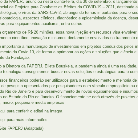
ão da FAPERJ anunciou nesta quinta-feira, dia 30 de setembro, o lançament
cial de Projetos para Combater os Efeitos da COVID-19 – 2021, destinada a
etiológico, o vírus da SARS-CoV-2, abrangendo temas importantes para o se
fisiopatologia, aspectos clínicos, diagnóstico e epidemiologia da doença, de
ras para equipamentos auxiliares, entre outros.
orçamento de R$ 20 milhões, essa nova injeção em recursos visa envolver
mento científico, inovação e insumos diretamente envolvidos no tratamento d
o importante a manutenção de investimentos em projetos conduzidos pelos m
amento da Covid 19, de forma a aprimorar as ações e soluções que ciência e 
nte da Fundação.
 a Diretora da FAPERJ, Eliete Bouskela, a pandemia ainda é uma realidade
 e tecnologia conseguiremos buscar novas soluções e estratégias para o co
rsos financeiros poderão ser utilizados para o estabelecimento e melhoria de
s de pesquisa apresentados por pesquisadores com vínculo empregatício ou e
do Rio de Janeiro e para desenvolvimento de novos equipamentos e insumos
s no Estado do Rio de Janeiro. O financiamento se dará através de projetos 
s, micro, pequena e média empresas.
aqui
para conferir o edital na íntegra
aqui
para mais informações
 Site FAPERJ (Adaptada)