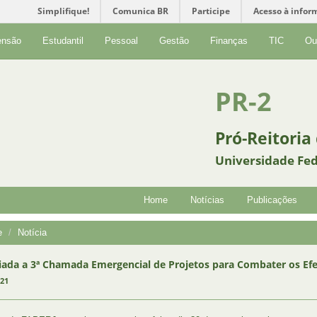
Simplifique!
Comunica BR
Participe
Acesso à infor
ensão
Estudantil
Pessoal
Gestão
Finanças
TIC
Ou
PR-2
Pró-Reitoria
Universidade Fed
Home
Notícias
Publicações
e
Notícia
ada a 3ª Chamada Emergencial de Projetos para Combater os Efe
021