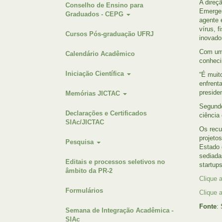
A direç
Conselho de Ensino para
Emergen
Graduados - CEPG
agente 
vírus, 
Cursos Pós-graduação UFRJ
inovado
Com um 
Calendário Acadêmico
conheci
Iniciação Científica
“É muit
enfrent
preside
Memórias JICTAC
Segundo
Declarações e Certificados
ciência
SIAc/JICTAC
Os recu
projeto
Pesquisa
Estado 
sediada
Editais e processos seletivos no
startup
âmbito da PR-2
Clique 
Formulários
Clique 
Fonte
:
Semana de Integração Acadêmica -
SIAc