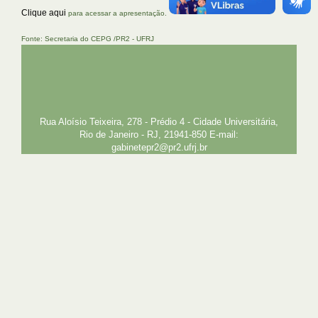
Clique aqui
para acessar a apresentação.
Fonte: Secretaria do CEPG /PR2 - UFRJ
UFRJ
GRADUAÇÃO
PLANEJAMENTO E DESENVOLVIMENTO
PESSOAL
EXTENSÃO
GESTÃO E GOVERNANÇA
PREFEITURA
INTRANET
SIGA
SIBI
Rua Aloísio Teixeira, 278 - Prédio 4 - Cidade Universitária,
Rio de Janeiro - RJ, 21941-850 E-mail:
gabinetepr2@pr2.ufrj.br