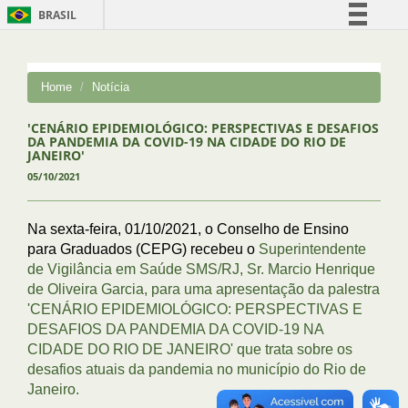
BRASIL
Simplifique!
Comunica BR
Home
Notícia
Participe
Acesso à informação
'CENÁRIO EPIDEMIOLÓGICO: PERSPECTIVAS E DESAFIOS
DA PANDEMIA DA COVID-19 NA CIDADE DO RIO DE
Legislação
JANEIRO'
05/10/2021
Canais
Na sexta-feira, 01/10/2021, o Conselho de Ensino
para Graduados (CEPG) recebeu o
Superintendente
de Vigilância em Saúde SMS/RJ, Sr. Marcio Henrique
de Oliveira Garcia, para uma apresentação da palestra
'
CENÁRIO EPIDEMIOLÓGICO: PERSPECTIVAS E
DESAFIOS DA PANDEMIA DA COVID-19 NA
CIDADE DO RIO DE JANEIRO' que trata sobre
os
desafios atuais da pandemia no município do Rio de
Janeiro.