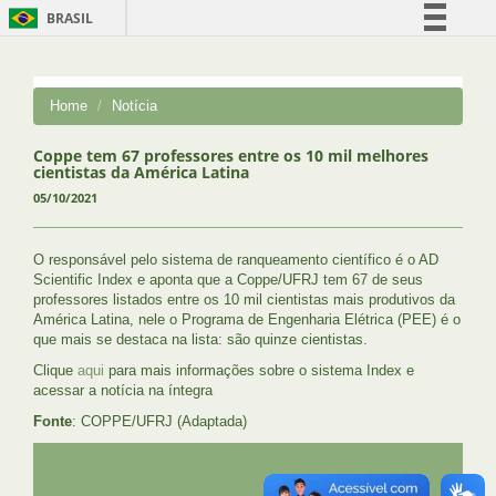
BRASIL
Simplifique!
Comunica BR
Home
Notícia
Participe
Acesso à informação
Coppe tem 67 professores entre os 10 mil melhores
cientistas da América Latina
Legislação
05/10/2021
Canais
O responsável pelo sistema de ranqueamento científico é o AD
Scientific Index e aponta que a Coppe/UFRJ tem 67 de seus
professores listados entre os 10 mil cientistas mais produtivos da
América Latina, nele o Programa de Engenharia Elétrica (PEE) é o
que mais se destaca na lista: são quinze cientistas.
Clique
aqui
para mais informações sobre o sistema Index e
acessar a notícia na íntegra
Fonte
: COPPE/UFRJ (Adaptada)
UFRJ
GRADUAÇÃO
PLANEJAMENTO E DESENVOLVIMENTO
PESSOAL