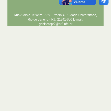
EXTENSÃO
GESTÃO E GOVERNANÇA
PREFEITURA
INTRANET
SIGA
SIBI
Rua Aloísio Teixeira, 278 - Prédio 4 - Cidade Universitária,
Rio de Janeiro - RJ, 21941-850 E-mail:
gabinetepr2@pr2.ufrj.br