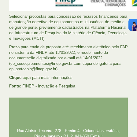
Selecionar propostas para concessão de recursos financeiros para
manutenção corretiva de equipamentos multiusuários de médio e
de grande porte, previamente cadastrados na Plataforma Nacional
de Infraestrutura de Pesquisa do Ministério de Ciência, Tecnologia
e Inovações (MCTI).
Prazo para envio de proposta até: recebimento eletrônico pelo FAP
no sistema da FINEP até 13/01/2022, e recebimento da
documentação digitalizada por e-mail até 14/01/2022
(cp_sosequipamentos@finep.gov.br com cópia obrigatória para
cp_protocolo@finep.gov.br).
Clique
aqui
para mais informações
Fonte
: FINEP - Inovação e Pesquisa
UFRJ
GRADUAÇÃO
PLANEJAMENTO E DESENVOLVIMENTO
PESSOAL
EXTENSÃO
GESTÃO E GOVERNANÇA
PREFEITURA
INTRANET
SIGA
SIBI
Rua Aloísio Teixeira, 278 - Prédio 4 - Cidade Universitária,
Rio de Janeiro - RJ, 21941-850 E-mail: