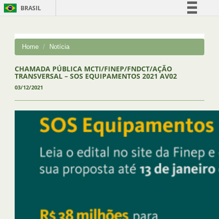
BRASIL
Simplifique!
Comunica BR
Home
Notícia
Participe
Acesso à informação
CHAMADA PÚBLICA MCTI/FINEP/FNDCT/AÇÃO
TRANSVERSAL – SOS EQUIPAMENTOS 2021 AV02
Legislação
03/12/2021
Canais