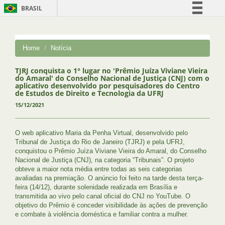
BRASIL
Simplifique!
Comunica BR
Home
Notícia
Participe
Acesso à informação
TJRJ conquista o 1° lugar no 'Prêmio Juíza Viviane Vieira
do Amaral' do Conselho Nacional de Justiça (CNJ) com o
Legislação
aplicativo desenvolvido por pesquisadores do Centro
de Estudos de Direito e Tecnologia da UFRJ
Canais
15/12/2021
O web aplicativo Maria da Penha Virtual, desenvolvido pelo
Tribunal de Justiça do Rio de Janeiro (TJRJ) e pela UFRJ,
conquistou o Prêmio Juíza Viviane Vieira do Amaral, do Conselho
Nacional de Justiça (CNJ), na categoria “Tribunais”. O projeto
obteve a maior nota média entre todas as seis categorias
avaliadas na premiação. O anúncio foi feito na tarde desta terça-
feira (14/12), durante solenidade realizada em Brasília e
transmitida ao vivo pelo canal oficial do CNJ no YouTube. O
objetivo do Prêmio é conceder visibilidade às ações de prevenção
e combate à violência doméstica e familiar contra a mulher.