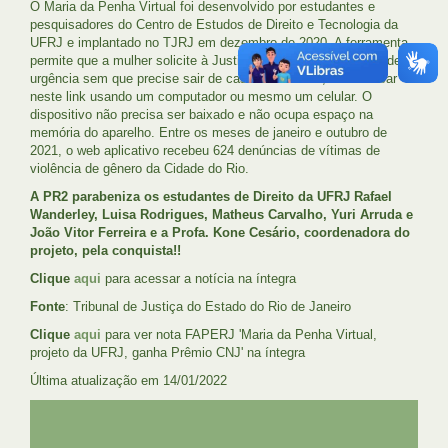
O Maria da Penha Virtual foi desenvolvido por estudantes e
pesquisadores do Centro de Estudos de Direito e Tecnologia da
UFRJ e implantado no TJRJ em dezembro de 2020. A ferramenta
permite que a mulher solicite à Justiça uma medida protetiva de
urgência sem que precise sair de casa. Para tanto, basta clicar
neste link usando um computador ou mesmo um celular. O
dispositivo não precisa ser baixado e não ocupa espaço na
memória do aparelho. Entre os meses de janeiro e outubro de
2021, o web aplicativo recebeu 624 denúncias de vítimas de
violência de gênero da Cidade do Rio.
A PR2 parabeniza os estudantes de Direito da UFRJ Rafael
Wanderley, Luisa Rodrigues, Matheus Carvalho, Yuri Arruda e
João Vitor Ferreira e a Profa. Kone Cesário, coordenadora do
projeto, pela conquista!!
Clique
aqui
para acessar a notícia na íntegra
Fonte
: Tribunal de Justiça do Estado do Rio de Janeiro
Clique
aqui
para ver nota FAPERJ 'Maria da Penha Virtual,
projeto da UFRJ, ganha Prêmio CNJ' na íntegra
Última atualização em 14/01/2022 ​
UFRJ
GRADUAÇÃO
PLANEJAMENTO E DESENVOLVIMENTO
PESSOAL