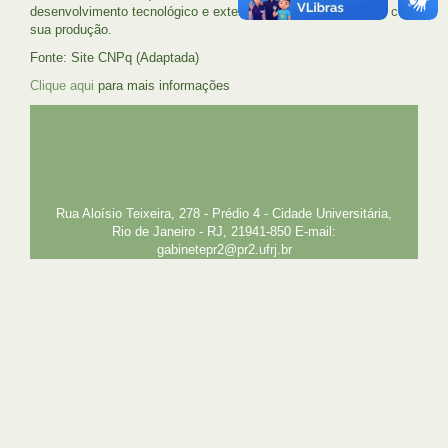
desenvolvimento tecnológico e extensão inovadora coerentes com
sua produção.
Fonte: Site CNPq (Adaptada)
Clique aqui
para mais informações
UFRJ
GRADUAÇÃO
PLANEJAMENTO E DESENVOLVIMENTO
PESSOAL
EXTENSÃO
GESTÃO E GOVERNANÇA
PREFEITURA
INTRANET
SIGA
SIBI
Rua Aloísio Teixeira, 278 - Prédio 4 - Cidade Universitária,
Rio de Janeiro - RJ, 21941-850 E-mail:
gabinetepr2@pr2.ufrj.br