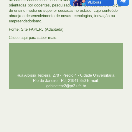
orientadas por docentes, pesquisadores ou técnicos de instituição
de ensino médio ou superior sediadas no estado, cujo conteúdo
abranja o desenvolvimento de novas tecnologias, inovação ou
empreendedorismo.
Fonte: Site FAPERJ (Adaptada)
Clique aqui
para saber mais.
UFRJ
GRADUAÇÃO
PLANEJAMENTO E DESENVOLVIMENTO
PESSOAL
EXTENSÃO
GESTÃO E GOVERNANÇA
PREFEITURA
INTRANET
SIGA
SIBI
Rua Aloísio Teixeira, 278 - Prédio 4 - Cidade Universitária,
Rio de Janeiro - RJ, 21941-850 E-mail:
gabinetepr2@pr2.ufrj.br