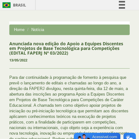
BRASIL
Simplifique!
Comunica BR
Home
Notícia
Participe
Acesso à informação
Anunciada nova edição do Apoio a Equipes Discentes
em Projetos de Base Tecnológica para Competições
Legislação
(EDITAL FAPERJ Nº 03/2022)
13/05/2022
Canais
Para dar continuidade à programação de fomento à pesquisa que
prevê o lançamento de editais e chamadas ao longo do ano, a
direção da FAPERJ divulgou, nesta quinta-feira, dia 12 de maio, a
abertura das inscrições ao programa Apoio a Equipes Discentes
em Projetos de Base Tecnológica para Competições de Caráter
Educacional. A chamada tem como objetivo apoiar projetos de
iniciação ou pré-iniciação tecnológica que permitam aos discentes
aplicarem conhecimentos teóricos na execução de projetos
práticos, com a finalidade de participarem em competições,
nacionais ou internacionais, cujo objeto seja a experiência com
nova tecnologia, inovação ou empreendedorismo, especificamente
de caráter educacional. Podem submeter projetos de equipes