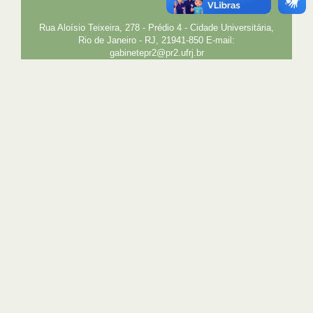
INTRANET
SIGA
SIBI
Rua Aloísio Teixeira, 278 - Prédio 4 - Cidade Universitária,
Rio de Janeiro - RJ, 21941-850 E-mail:
gabinetepr2@pr2.ufrj.br