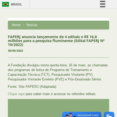
BRASIL
Simplifique!
Comunica BR
Home
Notícia
Participe
Acesso à informação
FAPERJ anuncia lançamento de 4 editais e R$ 16,8
milhões para a pesquisa fluminense (Edital FAPERJ Nº
Legislação
10/2022)
30/05/2022
Canais
A Fundação divulgou nesta quinta-feira, 26 de maio, as chamadas
dos programas de bolsa de Programa de Treinamento e
Capacitação Técnica (TCT), Pesquisador Visitante (PV),
Pesquisador Visitante Emérito (PVE) e Pós-Doutorado Sênior.
Fonte: Site FAPERJ (Adaptada)
Clique aqui
para saber mais e acessar os referidos editais.
UFRJ
GRADUAÇÃO
PLANEJAMENTO E DESENVOLVIMENTO
PESSOAL
EXTENSÃO
GESTÃO E GOVERNANÇA
PREFEITURA