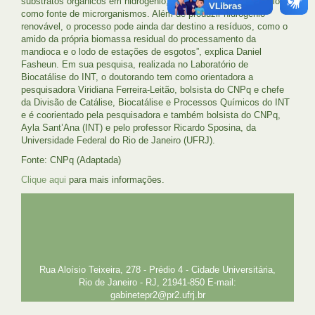
substratos orgânicos em hidrogênio, utilizando o lodo anaeróbio
como fonte de microrganismos. Além de produzir hidrogênio
renovável, o processo pode ainda dar destino a resíduos, como o
amido da própria biomassa residual do processamento da
mandioca e o lodo de estações de esgotos”, explica Daniel
Fasheun. Em sua pesquisa, realizada no Laboratório de
Biocatálise do INT, o doutorando tem como orientadora a
pesquisadora Viridiana Ferreira-Leitão, bolsista do CNPq e chefe
da Divisão de Catálise, Biocatálise e Processos Químicos do INT
e é coorientado pela pesquisadora e também bolsista do CNPq,
Ayla Sant’Ana (INT) e pelo professor Ricardo Sposina, da
Universidade Federal do Rio de Janeiro (UFRJ).
Fonte: CNPq (Adaptada)
Clique aqui
para mais informações.
UFRJ
GRADUAÇÃO
PLANEJAMENTO E DESENVOLVIMENTO
PESSOAL
EXTENSÃO
GESTÃO E GOVERNANÇA
PREFEITURA
INTRANET
SIGA
SIBI
Rua Aloísio Teixeira, 278 - Prédio 4 - Cidade Universitária,
Rio de Janeiro - RJ, 21941-850 E-mail:
gabinetepr2@pr2.ufrj.br