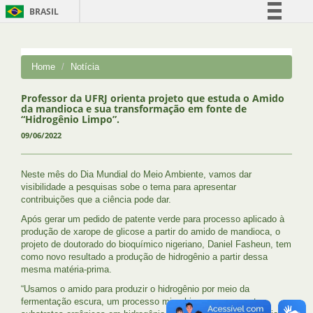
BRASIL
Simplifique!
Comunica BR
Home
Notícia
Participe
Acesso à informação
Professor da UFRJ orienta projeto que estuda o Amido
da mandioca e sua transformação em fonte de
Legislação
“Hidrogênio Limpo”.
09/06/2022
Canais
Neste mês do Dia Mundial do Meio Ambiente, vamos dar
visibilidade a pesquisas sobe o tema para apresentar
contribuições que a ciência pode dar.
Após gerar um pedido de patente verde para processo aplicado à
produção de xarope de glicose a partir do amido de mandioca, o
projeto de doutorado do bioquímico nigeriano, Daniel Fasheun, tem
como novo resultado a produção de hidrogênio a partir dessa
mesma matéria-prima.
“Usamos o amido para produzir o hidrogênio por meio da
fermentação escura, um processo microbiano que converte