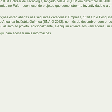
o Kurt Politzer de Tecnologia, lançado pela ABIQUIM em dezembro de 2001, 
ímica no País, reconhecendo projetos que demonstrem a inventividade e a cr
rições estão abertas nas seguintes categorias: Empresa, Start Up e Pesquis
o Anual da Indústria Química (ENAIQ 2022), no mês de dezembro, com o rec
éu alusivo ao projeto. Adicionalmente, a Abiquim enviará aos vencedores um c
aqui
para acessar mais informações