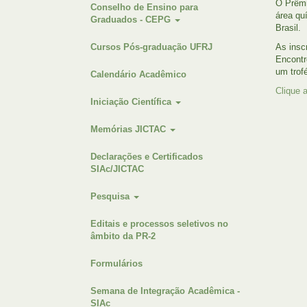
O Prêmi
Conselho de Ensino para
área qu
Graduados - CEPG
Brasil.
Cursos Pós-graduação UFRJ
As insc
Encontr
um trof
Calendário Acadêmico
Clique 
Iniciação Científica
Memórias JICTAC
Declarações e Certificados
SIAc/JICTAC
Pesquisa
Editais e processos seletivos no
âmbito da PR-2
Formulários
Semana de Integração Acadêmica -
SIAc