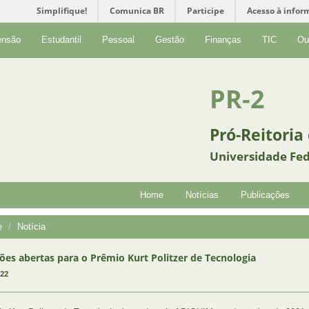
Simplifique!
Comunica BR
Participe
Acesso à infor
ensão
Estudantil
Pessoal
Gestão
Finanças
TIC
Ou
PR-2
Pró-Reitoria
Universidade Fed
Home
Notícias
Publicações
e
Notícia
ções abertas para o Prêmio Kurt Politzer de Tecnologia
022