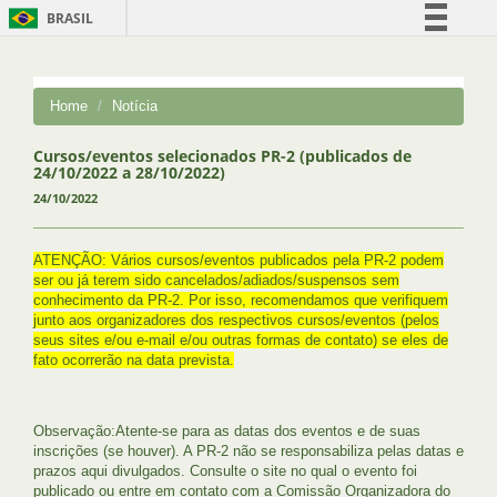
BRASIL
Simplifique!
Comunica BR
Home
Notícia
Participe
Acesso à informação
Cursos/eventos selecionados PR-2 (publicados de
24/10/2022 a 28/10/2022)
Legislação
24/10/2022
Canais
ATENÇÃO: Vários cursos/eventos publicados pela PR-2 podem
ser ou já terem sido cancelados/adiados/suspensos sem
conhecimento da PR-2. Por isso, recomendamos que verifiquem
junto aos organizadores dos respectivos cursos/eventos (pelos
seus sites e/ou e-mail e/ou outras formas de contato) se eles de
fato ocorrerão na data prevista.
Observação:Atente-se para as datas dos eventos e de suas
inscrições (se houver). A PR-2 não se responsabiliza pelas datas e
prazos aqui divulgados. Consulte o site no qual o evento foi
publicado ou entre em contato com a Comissão Organizadora do