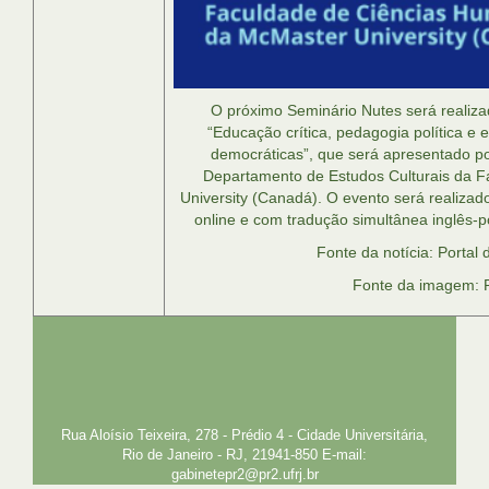
O próximo Seminário Nutes será realiza
“Educação crítica, pedagogia política e
democráticas”, que será apresentado po
Departamento de Estudos Culturais da 
University (Canadá). O evento será realizado
online e com tradução simultânea inglês-
Fonte da notícia: Porta
Fonte da imagem: 
UFRJ
GRADUAÇÃO
PLANEJAMENTO E DESENVOLVIMENTO
PESSOAL
EXTENSÃO
GESTÃO E GOVERNANÇA
PREFEITURA
INTRANET
SIGA
SIBI
Rua Aloísio Teixeira, 278 - Prédio 4 - Cidade Universitária,
Rio de Janeiro - RJ, 21941-850 E-mail:
gabinetepr2@pr2.ufrj.br