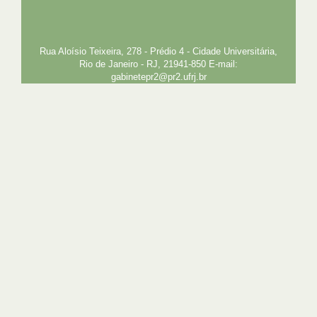
PLANEJAMENTO E DESENVOLVIMENTO
PESSOAL
EXTENSÃO
GESTÃO E GOVERNANÇA
PREFEITURA
INTRANET
SIGA
SIBI
Rua Aloísio Teixeira, 278 - Prédio 4 - Cidade Universitária,
Rio de Janeiro - RJ, 21941-850 E-mail:
gabinetepr2@pr2.ufrj.br