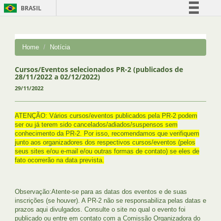
BRASIL
Simplifique!
Comunica BR
Home
Notícia
Participe
Acesso à informação
Cursos/Eventos selecionados PR-2 (publicados de
28/11/2022 a 02/12/2022)
Legislação
29/11/2022
Canais
ATENÇÃO: Vários cursos/eventos publicados pela PR-2 podem
ser ou já terem sido cancelados/adiados/suspensos sem
conhecimento da PR-2. Por isso, recomendamos que verifiquem
junto aos organizadores dos respectivos cursos/eventos (pelos
seus sites e/ou e-mail e/ou outras formas de contato) se eles de
fato ocorrerão na data prevista.
Observação:Atente-se para as datas dos eventos e de suas
inscrições (se houver). A PR-2 não se responsabiliza pelas datas e
prazos aqui divulgados. Consulte o site no qual o evento foi
publicado ou entre em contato com a Comissão Organizadora do