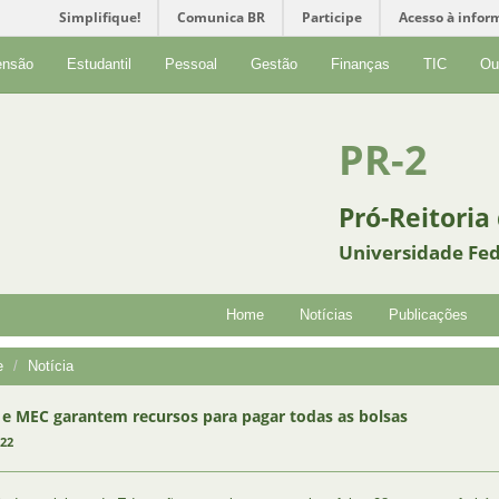
Simplifique!
Comunica BR
Participe
Acesso à infor
ensão
Estudantil
Pessoal
Gestão
Finanças
TIC
Ou
PR-2
Pró-Reitoria
Universidade Fed
Home
Notícias
Publicações
e
Notícia
e MEC garantem recursos para pagar todas as bolsas
022