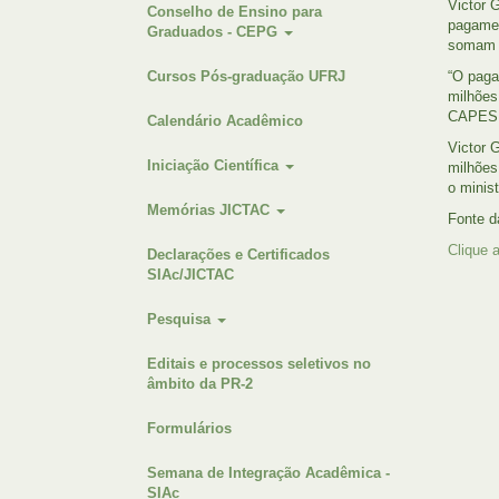
Victor 
Conselho de Ensino para
pagamen
Graduados - CEPG
somam R
Cursos Pós-graduação UFRJ
“O paga
milhões
CAPES t
Calendário Acadêmico
Victor 
Iniciação Científica
milhões
o minist
Memórias JICTAC
Fonte 
Clique 
Declarações e Certificados
SIAc/JICTAC
Pesquisa
Editais e processos seletivos no
âmbito da PR-2
Formulários
Semana de Integração Acadêmica -
SIAc