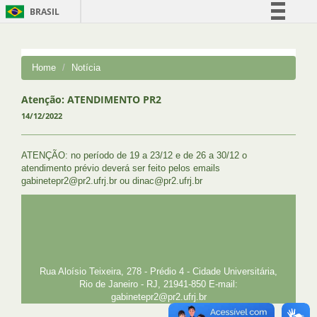
BRASIL
Simplifique!
Comunica BR
Home
Notícia
Participe
Acesso à informação
Atenção: ATENDIMENTO PR2
14/12/2022
Legislação
Canais
ATENÇÃO: no período de 19 a 23/12 e de 26 a 30/12 o
atendimento prévio deverá ser feito pelos emails
gabinetepr2@pr2.ufrj.br ou dinac@pr2.ufrj.br
UFRJ
GRADUAÇÃO
PLANEJAMENTO E DESENVOLVIMENTO
PESSOAL
EXTENSÃO
GESTÃO E GOVERNANÇA
PREFEITURA
INTRANET
SIGA
SIBI
Rua Aloísio Teixeira, 278 - Prédio 4 - Cidade Universitária,
Rio de Janeiro - RJ, 21941-850 E-mail:
gabinetepr2@pr2.ufrj.br