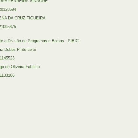
BORA FERREIRA VINAGRE
20128594
ENA DA CRUZ FIGUEIRA
21095875
te a Divisão de Programas e Bolsas - PIBIC:
riz Dobbs Pinto Leite
1145523
go de Oliveira Fabricio
1133186