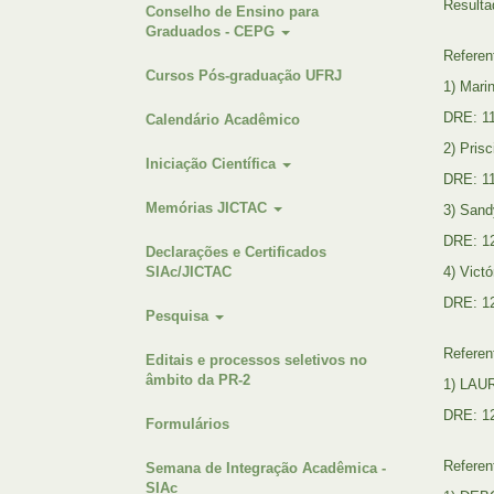
Resulta
Conselho de Ensino para
Graduados - CEPG
Referen
Cursos Pós-graduação UFRJ
1) Mari
DRE: 11
Calendário Acadêmico
2) Prisc
Iniciação Científica
DRE: 11
Memórias JICTAC
3) Sand
DRE: 1
Declarações e Certificados
SIAc/JICTAC
4) Vict
DRE: 1
Pesquisa
Referen
Editais e processos seletivos no
âmbito da PR-2
1) LAU
DRE: 1
Formulários
Referen
Semana de Integração Acadêmica -
SIAc