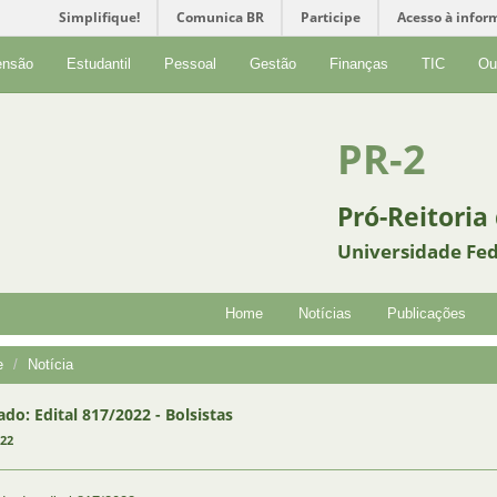
Simplifique!
Comunica BR
Participe
Acesso à infor
ensão
Estudantil
Pessoal
Gestão
Finanças
TIC
Ou
PR-2
Pró-Reitoria
Universidade Fed
Home
Notícias
Publicações
e
Notícia
ado: Edital 817/2022 - Bolsistas
022