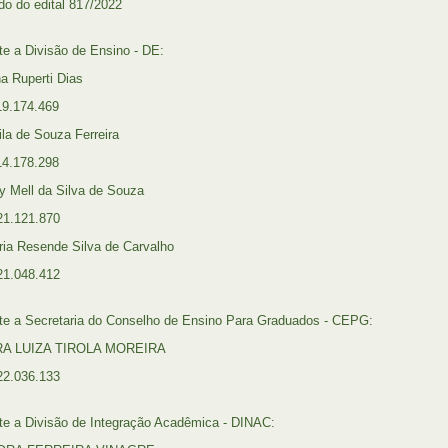
do do edital 817/2022
te a Divisão de Ensino - DE:
na Ruperti Dias
9.174.469
ila de Souza Ferreira
4.178.298
y Mell da Silva de Souza
21.121.870
ória Resende Silva de Carvalho
21.048.412
te a Secretaria do Conselho de Ensino Para Graduados - CEPG:
RA LUIZA TIROLA MOREIRA
22.036.133
te a Divisão de Integração Acadêmica - DINAC: