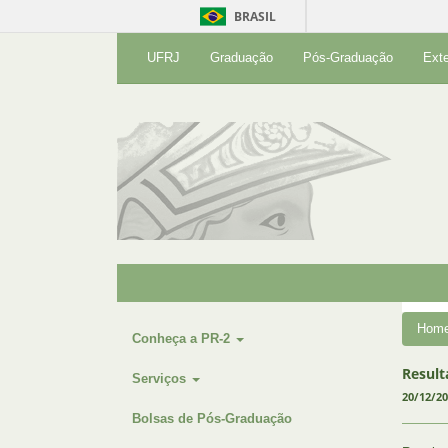
BRASIL
UFRJ
Graduação
Pós-Graduação
Ext
Hom
Conheça a PR-2
Result
Serviços
20/12/2
Bolsas de Pós-Graduação