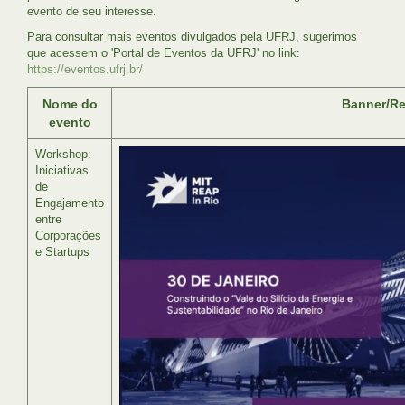
evento de seu interesse.
Para consultar mais eventos divulgados pela UFRJ, sugerimos
que acessem o 'Portal de Eventos da UFRJ' no link:
https://eventos.ufrj.br/
Nome do
Banner/R
evento
Workshop:
Iniciativas
de
Engajamento
entre
Corporações
e Startups