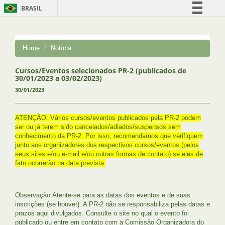
BRASIL
Simplifique!
Comunica BR
Home
Notícia
Participe
Acesso à informação
Cursos/Eventos selecionados PR-2 (publicados de
30/01/2023 a 03/02/2023)
Legislação
30/01/2023
Canais
ATENÇÃO: Vários cursos/eventos publicados pela PR-2 podem
ser ou já terem sido cancelados/adiados/suspensos sem
conhecimento da PR-2. Por isso, recomendamos que verifiquem
junto aos organizadores dos respectivos cursos/eventos (pelos
seus sites e/ou e-mail e/ou outras formas de contato) se eles de
fato ocorrerão na data prevista.
Observação:Atente-se para as datas dos eventos e de suas
inscrições (se houver). A PR-2 não se responsabiliza pelas datas e
prazos aqui divulgados. Consulte o site no qual o evento foi
publicado ou entre em contato com a Comissão Organizadora do