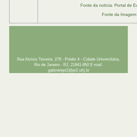
Fonte da notícia: Portal de
Fonte da Imagem:
UFRJ
GRADUAÇÃO
PLANEJAMENTO E DESENVOLVIMENTO
PESSOAL
EXTENSÃO
GESTÃO E GOVERNANÇA
PREFEITURA
INTRANET
SIGA
SIBI
Rua Aloísio Teixeira, 278 - Prédio 4 - Cidade Universitária,
Rio de Janeiro - RJ, 21941-850 E-mail:
gabinetepr2@pr2.ufrj.br