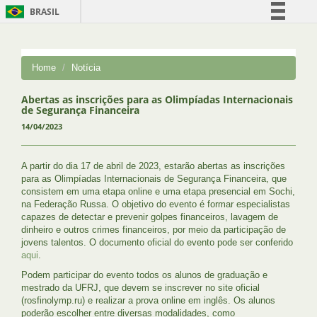
BRASIL
Simplifique!
Comunica BR
Home
Notícia
Participe
Acesso à informação
Abertas as inscrições para as Olimpíadas Internacionais
de Segurança Financeira
Legislação
14/04/2023
Canais
A partir do dia 17 de abril de 2023, estarão abertas as inscrições
para as Olimpíadas Internacionais de Segurança Financeira, que
consistem em uma etapa online e uma etapa presencial em Sochi,
na Federação Russa. O objetivo do evento é formar especialistas
capazes de detectar e prevenir golpes financeiros, lavagem de
dinheiro e outros crimes financeiros, por meio da participação de
jovens talentos. O documento oficial do evento pode ser conferido
aqui
.
Podem participar do evento todos os alunos de graduação e
mestrado da UFRJ, que devem se inscrever no site oficial
(rosfinolymp.ru) e realizar a prova online em inglês. Os alunos
poderão escolher entre diversas modalidades, como