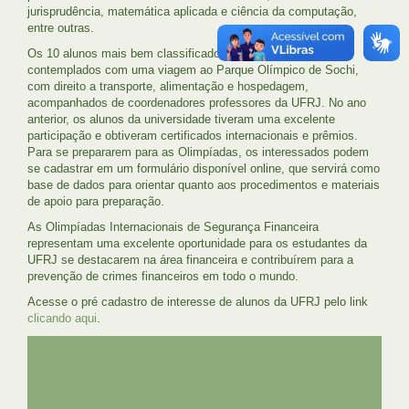
jurisprudência, matemática aplicada e ciência da computação,
entre outras.
Os 10 alunos mais bem classificados da UFRJ serão
contemplados com uma viagem ao Parque Olímpico de Sochi,
com direito a transporte, alimentação e hospedagem,
acompanhados de coordenadores professores da UFRJ. No ano
anterior, os alunos da universidade tiveram uma excelente
participação e obtiveram certificados internacionais e prêmios.
Para se prepararem para as Olimpíadas, os interessados podem
se cadastrar em um formulário disponível online, que servirá como
base de dados para orientar quanto aos procedimentos e materiais
de apoio para preparação.
As Olimpíadas Internacionais de Segurança Financeira
representam uma excelente oportunidade para os estudantes da
UFRJ se destacarem na área financeira e contribuírem para a
prevenção de crimes financeiros em todo o mundo.
Acesse o pré cadastro de interesse de alunos da UFRJ pelo link
clicando aqui
.
UFRJ
GRADUAÇÃO
PLANEJAMENTO E DESENVOLVIMENTO
PESSOAL
EXTENSÃO
GESTÃO E GOVERNANÇA
PREFEITURA