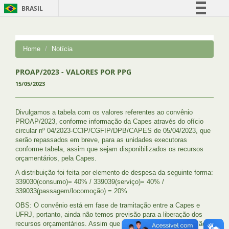
BRASIL
Simplifique!
Comunica BR
Home
Notícia
Participe
Acesso à informação
PROAP/2023 - VALORES POR PPG
15/05/2023
Legislação
Canais
Divulgamos a tabela com os valores referentes ao convênio
PROAP/2023, conforme informação da Capes através do ofício
circular nº 04/2023-CCIP/CGFIP/DPB/CAPES de 05/04/2023, que
serão repassados em breve, para as unidades executoras
conforme tabela, assim que sejam disponibilizados os recursos
orçamentários, pela Capes.
A distribuição foi feita por elemento de despesa da seguinte forma:
339030(consumo)= 40% / 339039(serviço)= 40% /
339033(passagem/locomoção) = 20%
OBS: O convênio está em fase de tramitação entre a Capes e
UFRJ, portanto, ainda não temos previsão para a liberação dos
recursos orçamentários. Assim que tivermos alguma informação,