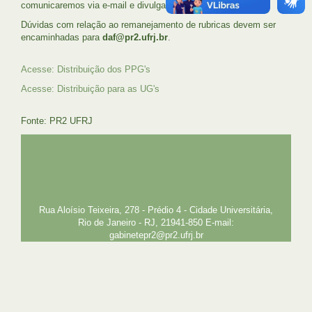
comunicaremos via e-mail e divulgação na página da PR-2.
Dúvidas com relação ao remanejamento de rubricas devem ser
encaminhadas para
daf@pr2.ufrj.br
.
Acesse: Distribuição dos PPG's
Acesse: Distribuição para as UG's
Fonte: PR2 UFRJ
UFRJ
GRADUAÇÃO
PLANEJAMENTO E DESENVOLVIMENTO
PESSOAL
EXTENSÃO
GESTÃO E GOVERNANÇA
PREFEITURA
INTRANET
SIGA
SIBI
Rua Aloísio Teixeira, 278 - Prédio 4 - Cidade Universitária,
Rio de Janeiro - RJ, 21941-850 E-mail:
gabinetepr2@pr2.ufrj.br