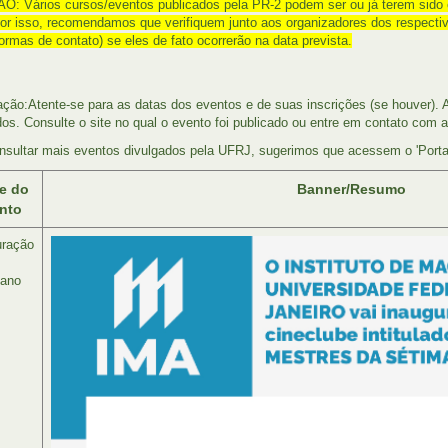
: Vários cursos/eventos publicados pela PR-2 podem ser ou já terem sid
or isso, recomendamos que verifiquem junto aos organizadores dos respectiv
formas de contato) se eles de fato ocorrerão na data prevista.
ção:Atente-se para as datas dos eventos e de suas inscrições (se houver). A
dos. Consulte o site no qual o evento foi publicado ou entre em contato com
nsultar mais eventos divulgados pela UFRJ, sugerimos que acessem o 'Porta
e do
Banner/Resumo
nto
uração
ano