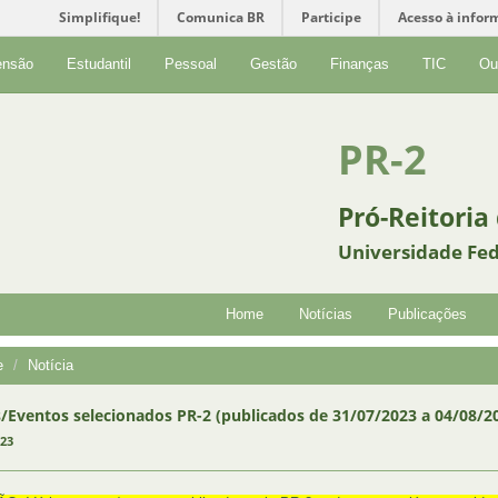
Simplifique!
Comunica BR
Participe
Acesso à infor
ensão
Estudantil
Pessoal
Gestão
Finanças
TIC
Ou
PR-2
Pró-Reitoria
Universidade Fed
Home
Notícias
Publicações
e
Notícia
/Eventos selecionados PR-2 (publicados de 31/07/2023 a 04/08/2
023