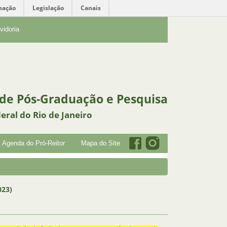
mação
Legislação
Canais
vidoria
 de Pós-Graduação e Pesquisa
eral do Rio de Janeiro
Agenda do Pró-Reitor
Mapa do Site
023)