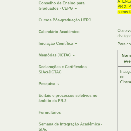
ATENÇÃO
Conselho de Ensino para
PR-2. P
Graduados - CEPG
outras 
Cursos Pós-graduação UFRJ
Observa
Calendário Acadêmico
divulga
Iniciação Científica
Para co
Memórias JICTAC
Nom
eve
Declarações e Certificados
Inaug
SIAc/JICTAC
do
Cinem
Pesquisa
Editais e processos seletivos no
âmbito da PR-2
Formulários
Semana de Integração Acadêmica -
SIAc