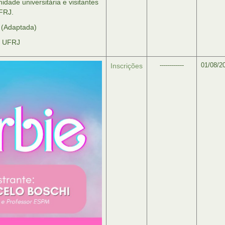
idade universitária e visitantes
FRJ.
 (Adaptada)
s UFRJ
------------
01/08/2
Inscrições