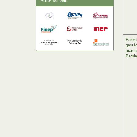
Visite Também
Palest
gestã
marca
Barbie