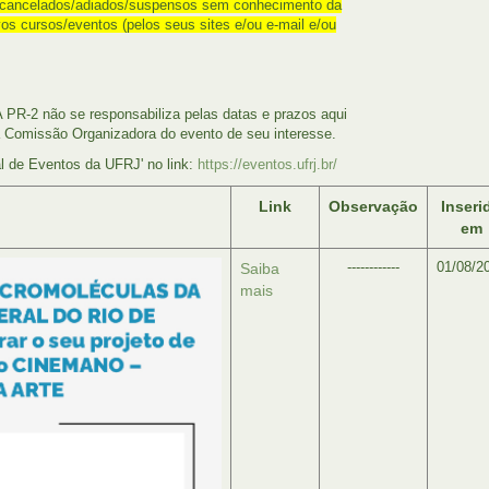
o cancelados/adiados/suspensos sem conhecimento da
os cursos/eventos (pelos seus sites e/ou e-mail e/ou
 PR-2 não se responsabiliza pelas datas e prazos aqui
 a Comissão Organizadora do evento de seu interesse.
l de Eventos da UFRJ' no link:
https://eventos.ufrj.br/
Link
Observação
Inseri
em
------------
01/08/2
Saiba
mais