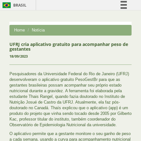
BRASIL
Simplifique!
Comunica BR
Home
Notícia
Participe
Acesso à informação
UFRJ cria aplicativo gratuito para acompanhar peso de
gestantes
Legislação
18/09/2023
Canais
Pesquisadores da Universidade Federal do Rio de Janeiro (UFRJ)
desenvolveram o aplicativo gratuito PesoGestBr para que as
gestantes brasileiras possam acompanhar seu próprio estado
nutricional durante a gravidez. A ferramenta foi elaborada pela
estudante Thais Rangel, quando fazia doutorado no Instituto de
Nutrição Josué de Castro da UFRJ. Atualmente, ela faz pós-
doutorado no Canadá. Thaís explicou que o aplicativo (app) é um
produto do projeto que vinha sendo tocado desde 2005 por Gilberto
Kac, professor titular do instituto, também coordenador do
Observatório de Epidemiologia Nutricional da universidade.
O aplicativo permite que a gestante monitore o seu ganho de peso
a cada semana, usando a curva para acompanhamento nutricional