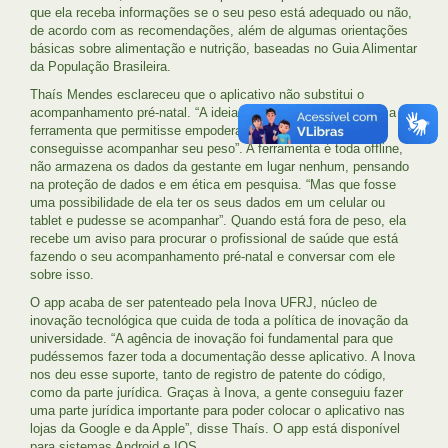
que ela receba informações se o seu peso está adequado ou não,
de acordo com as recomendações, além de algumas orientações
básicas sobre alimentação e nutrição, baseadas no Guia Alimentar
da População Brasileira.
Thaís Mendes esclareceu que o aplicativo não substitui o
acompanhamento pré-natal. “A ideia era que fosse apenas uma
ferramenta que permitisse empoderar a gestante, para que
conseguisse acompanhar seu peso”. A ferramenta é toda offline,
não armazena os dados da gestante em lugar nenhum, pensando
na proteção de dados e em ética em pesquisa. “Mas que fosse
uma possibilidade de ela ter os seus dados em um celular ou
tablet e pudesse se acompanhar”. Quando está fora de peso, ela
recebe um aviso para procurar o profissional de saúde que está
fazendo o seu acompanhamento pré-natal e conversar com ele
sobre isso.
O app acaba de ser patenteado pela Inova UFRJ, núcleo de
inovação tecnológica que cuida de toda a política de inovação da
universidade. “A agência de inovação foi fundamental para que
pudéssemos fazer toda a documentação desse aplicativo. A Inova
nos deu esse suporte, tanto de registro de patente do código,
como da parte jurídica. Graças à Inova, a gente conseguiu fazer
uma parte jurídica importante para poder colocar o aplicativo nas
lojas da Google e da Apple”, disse Thaís. O app está disponível
para sistemas Android e IOS.