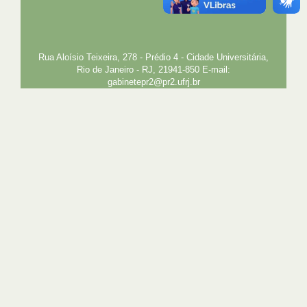
UFRJ
GRADUAÇÃO
PLANEJAMENTO E DESENVOLVIMENTO
PESSOAL
EXTENSÃO
GESTÃO E GOVERNANÇA
PREFEITURA
INTRANET
SIGA
SIBI
Rua Aloísio Teixeira, 278 - Prédio 4 - Cidade Universitária,
Rio de Janeiro - RJ, 21941-850 E-mail:
gabinetepr2@pr2.ufrj.br