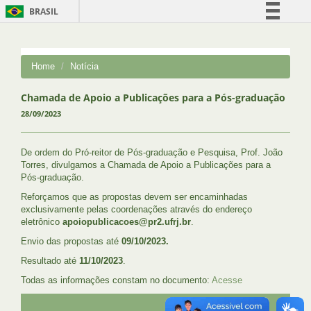
BRASIL
Simplifique!
Comunica BR
Home
Notícia
Participe
Acesso à informação
Chamada de Apoio a Publicações para a Pós-graduação
28/09/2023
Legislação
Canais
De ordem do Pró-reitor de Pós-graduação e Pesquisa, Prof. João
Torres, divulgamos a Chamada de Apoio a Publicações para a
Pós-graduação.
Reforçamos que as propostas devem ser encaminhadas
exclusivamente pelas coordenações através do endereço
eletrônico
apoiopublicacoes@pr2.ufrj.br
.
Envio das propostas até
09/10/2023.
Resultado até
11/10/2023
.
Todas as informações constam no documento:
Acesse