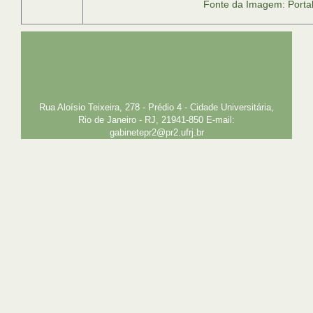
Fonte da Imagem: Porta
UFRJ
GRADUAÇÃO
PLANEJAMENTO E DESENVOLVIMENTO
PESSOAL
EXTENSÃO
GESTÃO E GOVERNANÇA
PREFEITURA
INTRANET
SIGA
SIBI
Rua Aloísio Teixeira, 278 - Prédio 4 - Cidade Universitária,
Rio de Janeiro - RJ, 21941-850 E-mail:
gabinetepr2@pr2.ufrj.br