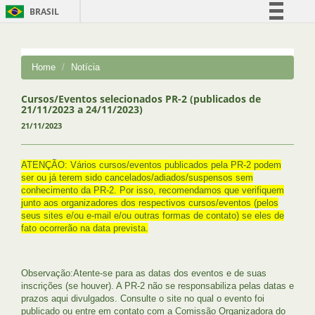
BRASIL
Simplifique!
Comunica BR
Home
Notícia
Participe
Acesso à informação
Cursos/Eventos selecionados PR-2 (publicados de
21/11/2023 a 24/11/2023)
Legislação
21/11/2023
Canais
ATENÇÃO: Vários cursos/eventos publicados pela PR-2 podem
ser ou já terem sido cancelados/adiados/suspensos sem
conhecimento da PR-2. Por isso, recomendamos que verifiquem
junto aos organizadores dos respectivos cursos/eventos (pelos
seus sites e/ou e-mail e/ou outras formas de contato) se eles de
fato ocorrerão na data prevista.
Observação:Atente-se para as datas dos eventos e de suas
inscrições (se houver). A PR-2 não se responsabiliza pelas datas e
prazos aqui divulgados. Consulte o site no qual o evento foi
publicado ou entre em contato com a Comissão Organizadora do