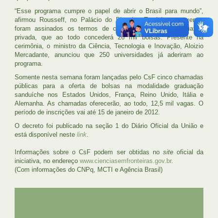
“Esse programa cumpre o papel de abrir o Brasil para mundo”,
afirmou Rousseff, no Palácio do Planalto. Também no evento,
foram assinados os termos de compromisso com a iniciativa
privada, que ao todo concederá 26 mil bolsas. Presente na
cerimônia, o ministro da Ciência, Tecnologia e Inovação, Aloizio
Mercadante, anunciou que 250 universidades já aderiram ao
programa.
Somente nesta semana foram lançadas pelo CsF cinco chamadas
públicas para a oferta de bolsas na modalidade graduação
sanduíche nos Estados Unidos, França, Reino Unido, Itália e
Alemanha. As chamadas oferecerão, ao todo, 12,5 mil vagas. O
período de inscrições vai até 15 de janeiro de 2012.
O decreto foi publicado na seção 1 do Diário Oficial da União e
está disponível neste
link
.
Informações sobre o CsF podem ser obtidas no
site
oficial da
iniciativa, no endereço
www.cienciasemfronteiras.gov.br
.
(Com informações do CNPq, MCTI e Agência Brasil)
UFRJ
GRADUAÇÃO
PLANEJAMENTO E DESENVOLVIMENTO
PESSOAL