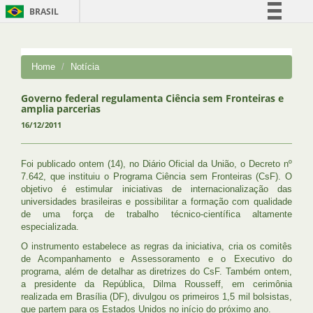
BRASIL
Simplifique!
Comunica BR
Home
Notícia
Participe
Acesso à informação
Governo federal regulamenta Ciência sem Fronteiras e
amplia parcerias
Legislação
16/12/2011
Canais
Foi publicado ontem (14), no Diário Oficial da União, o Decreto nº
7.642, que instituiu o Programa Ciência sem Fronteiras (CsF). O
objetivo é estimular iniciativas de internacionalização das
universidades brasileiras e possibilitar a formação com qualidade
de uma força de trabalho técnico-científica altamente
especializada.
O instrumento estabelece as regras da iniciativa, cria os comitês
de Acompanhamento e Assessoramento e o Executivo do
programa, além de detalhar as diretrizes do CsF. Também ontem,
a presidente da República, Dilma Rousseff, em cerimônia
realizada em Brasília (DF), divulgou os primeiros 1,5 mil bolsistas,
que partem para os Estados Unidos no início do próximo ano.