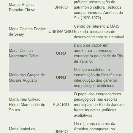
práticas preservação do
Márcia Regina
UNIRIO
patrimônio cultural: estudos
Romeiro Chuva
comparativos na América do
Sul (1920-1972)
Centro de referência MAIS
Maria Cristina Fogliatti
UNIGRANRIO
Baixada: indicadores de
de Sinay
desenvolvimento sustentável
Banco de dados em
Maria Cristina
arquitetura: a presença
UFRJ
Nascentes Cabral
estrangeira na cidade do Rio
de Janeiro.
Diálogo e dialética: a
Maria das Graças de
constituição da filosofia e a
UFRJ
Moraes Augusto
interlocução dos gêneros
nos diálogos platônicos
O papel dos coordenadores
Maria Ines Galvão
pedagógicos nas escolas
Flores Marcondes de
PUC-RIO
municipais do Rio de Janeiro
Souza
frente às novas políticas
avaliativas
Os recursos naturais da
Maria Isabel de
América portuguesa: os
UNIRIO