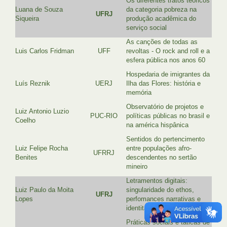
Os diferentes tratos teóricos
Luana de Souza
da categoria pobreza na
UFRJ
Siqueira
produção acadêmica do
serviço social
As canções de todas as
Luis Carlos Fridman
UFF
revoltas - O rock and roll e a
esfera pública nos anos 60
Hospedaria de imigrantes da
Luís Reznik
UERJ
Ilha das Flores: história e
memória
Observatório de projetos e
Luiz Antonio Luzio
PUC-RIO
políticas públicas no brasil e
Coelho
na américa hispânica
Sentidos do pertencimento
Luiz Felipe Rocha
entre populações afro-
UFRRJ
Benites
descendentes no sertão
mineiro
Letramentos digitais:
Luiz Paulo da Moita
singularidade do ethos,
UFRJ
Lopes
perfomances narrativas e
identitárias
Práticas sociais e táticas de