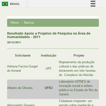
BRASIL
Simplifique!
Comunica BR
Home
Notícia
Participe
Acesso à informação
Resultado Apoio a Projetos de Pesquisa na Área de
Humanidades - 2011
Legislação
20/12/2011
Canais
Solicitante
Instituição
Projeto
Mapeamento da produção
Adriana Facina Gurgel
cultural e das práticas de
UFF
do Amaral
letramento em três favelas
do Complexo do Alemão
Laboratório GPDES de
inovação social e esfera
Alberto de Oliveira
UFRJ
pública no Estado do Rio de
Janeiro
Cidadania imigrante: um
Alessandra Siqueira
estudo sobre mediação e