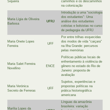
Siqueira
caminhos e os descaminhos
na colonização
Introdução a uma "sociologia
dos estudantes": Uma
Maria Lígia de Oliveira
UFRJ
análise dos estudantes
Barbosa
cotistas e bolsistas no curso
de pedagogia da UFRJ
Por entre trilhas esquecidas
Maria Onete Lopes
dos modos de vida "caiçara"
UFF
Ferreira
na Ilha Grande: percursos
pelas memórias
Políticas públicas locais de
enfrentamento à violência de
Maria Salet Ferreira
ENCE
gênero no estado do Rio de
Novellino
Janeiro: proposta de
avaliação
Sujeitos, experiências e
Maria Verónica
propostas políticas na
UFF
Secreto de Ferreras
prática historiográfica
americana
Línguas da amazônia
brasileira: variação
Marília Lopes da