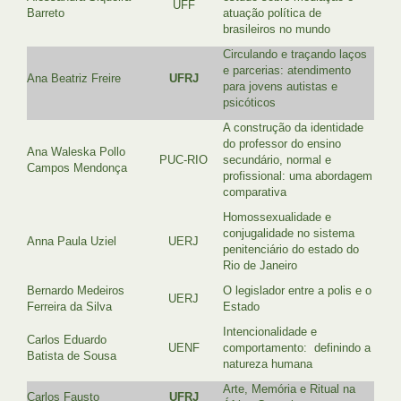
UFF
Barreto
atuação política de
brasileiros no mundo
Circulando e traçando laços
e parcerias: atendimento
Ana Beatriz Freire
UFRJ
para jovens autistas e
psicóticos
A construção da identidade
do professor do ensino
Ana Waleska Pollo
PUC-RIO
secundário, normal e
Campos Mendonça
profissional: uma abordagem
comparativa
Homossexualidade e
conjugalidade no sistema
Anna Paula Uziel
UERJ
penitenciário do estado do
Rio de Janeiro
Bernardo Medeiros
O legislador entre a polis e o
UERJ
Ferreira da Silva
Estado
Intencionalidade e
Carlos Eduardo
UENF
comportamento: definindo a
Batista de Sousa
natureza humana
Arte, Memória e Ritual na
Carlos Fausto
UFRJ