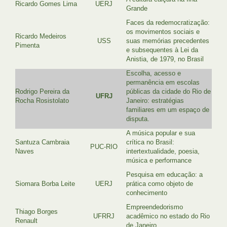
Ricardo Gomes Lima
UERJ
Grande
Faces da redemocratização:
os movimentos sociais e
Ricardo Medeiros
USS
suas memórias precedentes
Pimenta
e subsequentes à Lei da
Anistia, de 1979, no Brasil
Escolha, acesso e
permanência em escolas
Rodrigo Pereira da
públicas da cidade do Rio de
UFRJ
Rocha Rosistolato
Janeiro: estratégias
familiares em um espaço de
disputa.
A música popular e sua
Santuza Cambraia
crítica no Brasil:
PUC-RIO
Naves
intertextualidade, poesia,
música e performance
Pesquisa em educação: a
Siomara Borba Leite
UERJ
prática como objeto de
conhecimento
Empreendedorismo
Thiago Borges
UFRRJ
acadêmico no estado do Rio
Renault
de Janeiro