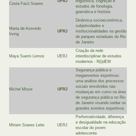
UFRJ
linguística, cognição e
Costa Facó Soares
estudos de fonologia,
gramática e história
Dinâmica socioeconômica,
subjetividades e
Marta de Azevedo
UFRJ
institucionalidades na gestão
Irving
de parques estaduais do Rio
de Janeiro
Criação da rede
Maya Suemi Lemos
UERJ
interdisciplinar de estudos
modernos - R(i)dEM
Segurança pública e
megaeventos esportivos:
uma análise dos processos
sociais envolvidos nas
Michel Misse
UFRJ
mudanças em curso na área
de segurança pública no Rio
de Janeiro visando sediar os
grandes eventos esportivos.
Performatividade, diferença
e desigualdade na educação
Miriam Soares Leite
UERJ
escolar do jovem
adolescente