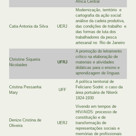
África Central
Modernização, território e
cartografia da ação social:
análise da cadeia produtiva,
Catia Antonia da Silva
UERJ
das condições de trabalho e
das formas de luta dos
trabalhadores da pesca
artesanal no Rio de Janeiro
A promoção do letramento
crítico na elaboração de
Christine Siqueira
UFRJ
materiais e atividades
Nicolaides
didáticas para o ensino e
aprendizagem de línguas
A política territorial de
Cristina Pessanha
Feliciano Sodré: o caso da
UFF
Mary
área portuária de Niterói
1924-1930
Vivendo em tempos de
HIV/AIDS: processo de
constituição e de
Denize Cristina de
UERJ
transformação de
Oliveira
representações sociais e
memórias de profissionais