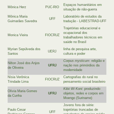
Espaços humanitários em
Mônica Herz
PUC-RIO
situação de não-guerra
Mônica Maria
Laboratório de estudos da
UFF
Guimarães Savedra
tradução - LABESTRAD-UFF
Trajetórias educacional e
ocupacional dos
Monica Vieira
FIOCRUZ
trabalhadores técnicos em
saúde no Brasil
Myrian Sepúlveda dos
linha de pesquisa arte,
UERJ
Santos
cultura e poder
Corpus mysticum
: religião e
Nilton José dos Anjos
UFRJ
nação nos primórdios da
de Oliveira
modernidade
Nísia Verônica
Cartografias do rural no
FIOCRUZ
Trindade Lima
pensamento social brasileiro
Kibii Wi Koni
: produzindo
Olívia Maria Gomes
UFRJ
objetos, redes e corpos em
da Cunha
Moengo (Suriname)
Jovens fora de série:
Paulo Cesar
trajetórias truncadas de
UFF