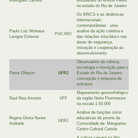
Rodrigues Carrano
estudantes do ensino médio
no estado do Rio de Janeiro
Os BRICS e as dinâmicas
internacionais
contemporâneas: uma
Paulo Luiz Moreaux
analise da ação coletiva e
PUC-RIO
Lavigne Esteves
das relações intra-bloco nas
áreas de segurança,
inovação e cooperação ao
desenvolvimento
Observatório de ciência,
tecnologia e inovação para o
Pierre Ohayon
UFRJ
Estado do Rio de Janeiro:
concepção e proposta de
estrutura
Mapeamento geomorfológico
Raul Reis Amorim
UFF
da região Norte Fluminense
na escala 1:50.000
Análise de funções sócio
Regina Gloria Nunes
educativas de jovens da
UERJ
Andrade
Comunidade da Mangueira-
Centro Cultural Cartola
A cultura caiçara na Ilha