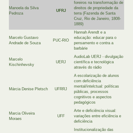
foreiros na transformação de
Manoela da Silva
direitos de propriedade da
UFRJ
Pedroza
terra (Fazenda de Santa
Cruz, Rio de Janeiro, 1808-
1889)
Hannah Arendt e a
Marcelo Gustavo
educação: educar para o
PUC-RIO
Andrade de Souza
pensamento e contra a
barbárie
AudioLab UERJ - divulgação
Marcelo
UERJ
científica e tecnológica
Kischinhevsky
através do rádio
A escolarização de alunos
com deficiência
mental/intelctual: políticas
Márcia Denise Pletsch
UFRRJ
públicas, processos
cognitivos e aspectos
pedagógicos
Arte e deficiência visual:
Marcia Oliveira
UFF
variações entre eficiência e
Moraes
deficiência
Institucionalização das