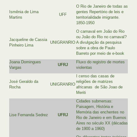
O Rio de Janeiro de todas as
Ismênia de Lima
gentes Repertório de leis e
UFF
Martins
territorialidade imigrante.
1850-1950
O carnaval em João do Rio
ou João do Rio no carnaval?
Jacqueline de Cassia
UNIGRANRIO
A divulgação da pesquisa
Pinheiro Lima
sobre a obra de Paulo
Barreto por meio de e-book
Joana Domingues
Fluxo do registro de mortes
UFRJ
Vargas
violentas
I censo das casas de
José Geraldo da
religiões de matrizes
UNIGRANRIO
Rocha
africanas de São Joao de
Meriti
Cidades submersas:
Paisagem, História e
Memória das enchentes no
Lise Fernanda Sedrez
UFRJ
Rio de Janeiro e em Buenos
Aires no século XX (décadas
de 1900 a 1960)