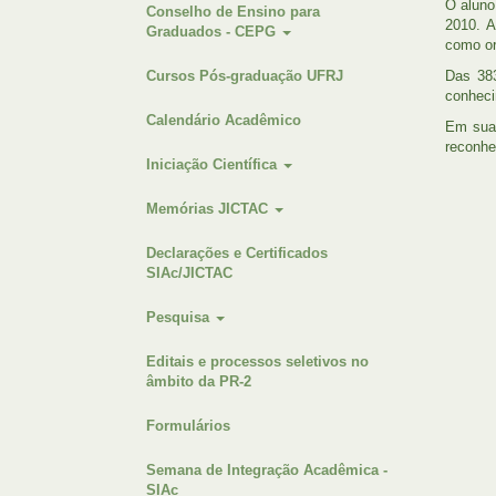
O aluno
Conselho de Ensino para
2010. A
Graduados - CEPG
como or
Cursos Pós-graduação UFRJ
Das 38
conheci
Calendário Acadêmico
Em sua 
reconhe
Iniciação Científica
Memórias JICTAC
Declarações e Certificados
SIAc/JICTAC
Pesquisa
Editais e processos seletivos no
âmbito da PR-2
Formulários
Semana de Integração Acadêmica -
SIAc