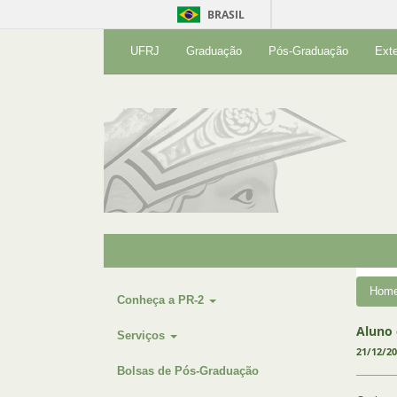
BRASIL
UFRJ
Graduação
Pós-Graduação
Ext
Hom
Conheça a PR-2
Aluno 
Serviços
21/12/2
Bolsas de Pós-Graduação