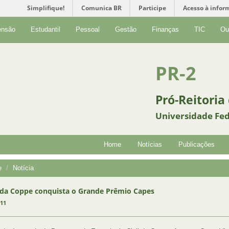
Simplifique!
Comunica BR
Participe
Acesso à infor
ensão
Estudantil
Pessoal
Gestão
Finanças
TIC
Ou
PR-2
Pró-Reitoria
Universidade Fed
Home
Notícias
Publicações
e
Notícia
da Coppe conquista o Grande Prêmio Capes
011