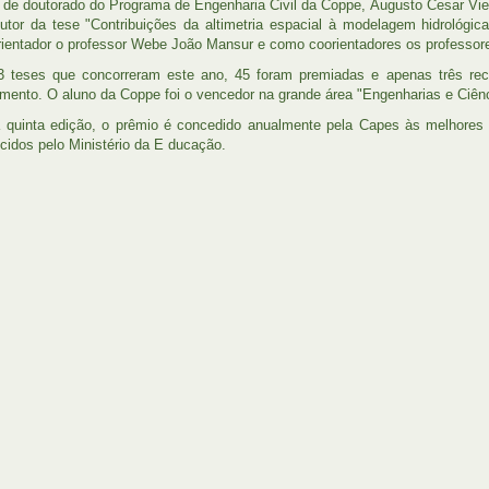
 de doutorado do Programa de Engenharia Civil da Coppe, Augusto Cesar Vie
utor da tese "Contribuições da altimetria espacial à modelagem hidrológi
ientador o professor Webe João Mansur e como coorientadores os professore
3 teses que concorreram este ano, 45 foram premiadas e apenas três r
mento. O aluno da Coppe foi o vencedor na grande área "Engenharias e Ciênc
quinta edição, o prêmio é concedido anualmente pela Capes às melhores 
cidos pelo Ministério da E ducação.