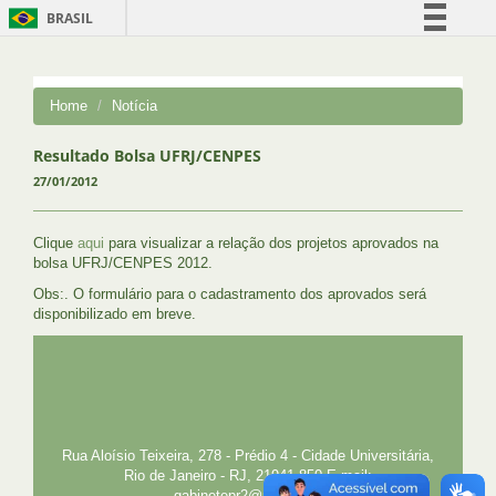
BRASIL
Simplifique!
Comunica BR
Home
Notícia
Participe
Acesso à informação
Resultado Bolsa UFRJ/CENPES
27/01/2012
Legislação
Canais
Clique
aqui
para visualizar a relação dos projetos aprovados na
bolsa UFRJ/CENPES 2012.
Obs:. O formulário para o cadastramento dos aprovados será
disponibilizado em breve.
UFRJ
GRADUAÇÃO
PLANEJAMENTO E DESENVOLVIMENTO
PESSOAL
EXTENSÃO
GESTÃO E GOVERNANÇA
PREFEITURA
INTRANET
SIGA
SIBI
Rua Aloísio Teixeira, 278 - Prédio 4 - Cidade Universitária,
Rio de Janeiro - RJ, 21941-850 E-mail:
gabinetepr2@pr2.ufrj.br