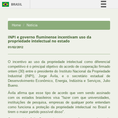
BRASIL
Simplifique!
Comunica BR
Home
Notícia
Participe
Acesso à informação
INPI e governo fluminense incentivam uso da
propriedade intelectual no estado
Legislação
01/02/2012
Canais
O incentivo ao uso da propriedade intelectual como diferencial
competitivo é o principal objetivo do acordo de cooperação firmado
ontem (30) entre o presidente do Instituto Nacional da Propriedade
Industrial (INPI), Jorge Ávila, e o secretário estadual de
Desenvolvimento Econômico, Energia, Indústria e Serviços, Julio
Bueno.
Ávila afirma que esse tipo de acordo que vem sendo assinado
com os estados brasileiros visa "fazer com que universidades,
instituições de pesquisa, empresas de qualquer porte entendam
como funciona a proteção da propriedade intelectual no Brasil e
tirem o maior partido possível disso".