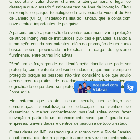
O secretário Julio Bueno chamou a atenção para o lugar de
destaque que o estado fluminense tem na área da inovação. Citou
o exemplo do parque tecnológico da Universidade Federal do Rio
de Janeiro (UFRJ), instalado na Ilha do Fundão, que já conta com
nove centros importantes de pesquisa.
A parceria prevê a promoção de eventos para incentivar a proteção
de ativos intangíveis de instituições públicas e privadas, usando a
informação contida nas patentes, além da promoção de um curso
básico sobre propriedade intelectual, a cargo do governo
fluminense, entre outras iniciativas.
"Será um esforço grande de identificação daquilo que pode ser
protegido, como patente e desenho industrial, que nem sempre é
protegido porque as pessoas não têm consciência de que aquilo
atende aos requisitos de novidade, de atividade inventiva e
originalidade e que deve ser protegido para ter mais valor", disse
Jorge Ávila.
Ele reiterou que existe, nesse acordo, um esforço de
comunicação, sensibilização e educação, no sentido de
disseminar o melhor conhecimento possível sobre como fazer
inovação a partir de um conhecimento novo que é gerado nas
empresas, universidades e centros de pesquisa de todo o estado.
O presidente do INPI destacou que o acordo com o Rio de Janeiro
se diferencia dos demais porque é a primeira vez que contempla a