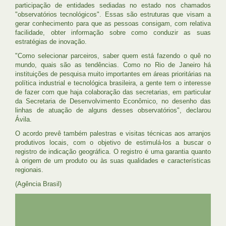
participação de entidades sediadas no estado nos chamados
"observatórios tecnológicos". Essas são estruturas que visam a
gerar conhecimento para que as pessoas consigam, com relativa
facilidade, obter informação sobre como conduzir as suas
estratégias de inovação.
"Como selecionar parceiros, saber quem está fazendo o quê no
mundo, quais são as tendências. Como no Rio de Janeiro há
instituições de pesquisa muito importantes em áreas prioritárias na
política industrial e tecnológica brasileira, a gente tem o interesse
de fazer com que haja colaboração das secretarias, em particular
da Secretaria de Desenvolvimento Econômico, no desenho das
linhas de atuação de alguns desses observatórios", declarou
Ávila.
O acordo prevê também palestras e visitas técnicas aos arranjos
produtivos locais, com o objetivo de estimulá-los a buscar o
registro de indicação geográfica. O registro é uma garantia quanto
à origem de um produto ou às suas qualidades e características
regionais.
(Agência Brasil)
UFRJ
GRADUAÇÃO
PLANEJAMENTO E DESENVOLVIMENTO
PESSOAL
EXTENSÃO
GESTÃO E GOVERNANÇA
PREFEITURA