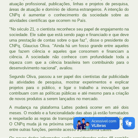
atuação profissional, publicações, linhas e projetos de pesquisa,
áreas de atuação e domínio de idioma estrangeiros. A intenção do
CNPq é aumentar o conhecimento da sociedade sobre as
atividades científicas que ocorrem no País.
"No século 21, o cientista reconhece seu papel de engajamento na
sociedade. Ele sabe que está sendo pago e financiado e que deve
uma prestação de contas sobre o que faz", disse o presidente do
CNPq, Glaucius Oliva. "Ainda há um fosso grande entre aqueles
que fazem ciência e aqueles que consomem e financiam a
ciência. A sociedade não conhece com profundidade toda a
riqueza com que a ciência brasileira tem contribuindo para o
desenvolvimento nacional", avaliou.
Segundo Oliva, passou a ser papel dos cientistas dar publicidade
às atividades de pesquisa, mostrar experimentos e explicar
projetos para o público, e ligar o trabalho a inovações que
contribuam com as políticas públicas e até mesmo para a criação
de novos produtos a serem lançados no mercado.
A mudança na plataforma Lattes poderá ocorrer em até dois
meses. O modelo e a funcionalidade das abas já estão formatados
e respeitarão as regras de transparência de informações públicas.
O CNPq muda já na próxima semana o portal
www.cnpq.br
que,
entre outras funções, permite acesso à plataforma Lattes.