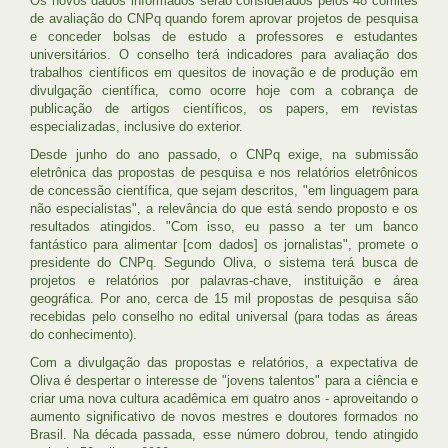
Os novos dados informados serão considerados pelos 48 comitês
de avaliação do CNPq quando forem aprovar projetos de pesquisa
e conceder bolsas de estudo a professores e estudantes
universitários. O conselho terá indicadores para avaliação dos
trabalhos científicos em quesitos de inovação e de produção em
divulgação científica, como ocorre hoje com a cobrança de
publicação de artigos científicos, os papers, em revistas
especializadas, inclusive do exterior.
Desde junho do ano passado, o CNPq exige, na submissão
eletrônica das propostas de pesquisa e nos relatórios eletrônicos
de concessão científica, que sejam descritos, "em linguagem para
não especialistas", a relevância do que está sendo proposto e os
resultados atingidos. "Com isso, eu passo a ter um banco
fantástico para alimentar [com dados] os jornalistas", promete o
presidente do CNPq. Segundo Oliva, o sistema terá busca de
projetos e relatórios por palavras-chave, instituição e área
geográfica. Por ano, cerca de 15 mil propostas de pesquisa são
recebidas pelo conselho no edital universal (para todas as áreas
do conhecimento).
Com a divulgação das propostas e relatórios, a expectativa de
Oliva é despertar o interesse de "jovens talentos" para a ciência e
criar uma nova cultura acadêmica em quatro anos - aproveitando o
aumento significativo de novos mestres e doutores formados no
Brasil. Na década passada, esse número dobrou, tendo atingido