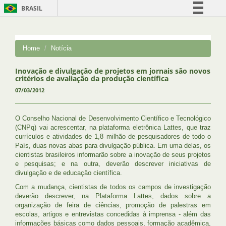
BRASIL
Simplifique!
Comunica BR
Home
Notícia
Participe
Acesso à informação
Inovação e divulgação de projetos em jornais são novos
critérios de avaliação da produção científica
Legislação
07/03/2012
Canais
O Conselho Nacional de Desenvolvimento Científico e Tecnológico
(CNPq) vai acrescentar, na plataforma eletrônica Lattes, que traz
currículos e atividades de 1,8 milhão de pesquisadores de todo o
País, duas novas abas para divulgação pública. Em uma delas, os
cientistas brasileiros informarão sobre a inovação de seus projetos
e pesquisas; e na outra, deverão descrever iniciativas de
divulgação e de educação científica.
Com a mudança, cientistas de todos os campos de investigação
deverão descrever, na Plataforma Lattes, dados sobre a
organização de feira de ciências, promoção de palestras em
escolas, artigos e entrevistas concedidas à imprensa - além das
informações básicas como dados pessoais, formação acadêmica,