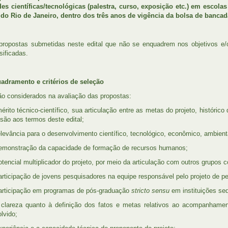
des científicas/tecnológicas (palestra, curso, exposição etc.) em escol
do Rio de Janeiro, dentro dos três anos de vigência da bolsa de bancad
propostas submetidas neste edital que não se enquadrem nos objetivos e/o
sificadas.
adramento e critérios de seleção
ão considerados na avaliação das propostas:
ito técnico-científico, sua articulação entre as metas do projeto, históric
são aos termos deste edital;
evância para o desenvolvimento científico, tecnológico, econômico, ambienta
monstração da capacidade de formação de recursos humanos;
encial multiplicador do projeto, por meio da articulação com outros grupos c
ticipação de jovens pesquisadores na equipe responsável pelo projeto de p
rticipação em programas de pós-graduação
stricto sensu
em instituições se
reza quanto à definição dos fatos e metas relativos ao acompanhament
lvido;