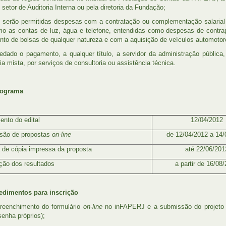
 setor de Auditoria Interna ou pela diretoria da Fundação;
 serão permitidas despesas com a contratação ou complementação salarial d
mo as contas de luz, água e telefone, entendidas como despesas de contrap
to de bolsas de qualquer natureza e com a aquisição de veículos automotor
edado o pagamento, a qualquer título, a servidor da administração públic
a mista, por serviços de consultoria ou assistência técnica.
nograma
nto do edital
12/04/2012
são de propostas
on-line
de 12/04/2012 a 14/
 de cópia impressa da proposta
até 22/06/201
ção dos resultados
a partir de 16/08
edimentos para inscrição
reenchimento do formulário
on-line
no inFAPERJ e a submissão do projeto d
enha próprios);