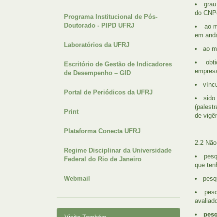
• grau 
do CNPq
Programa Institucional de Pós-
Doutorado - PIPD UFRJ
• ao me
em and
Laboratórios da UFRJ
• ao me
• obtid
Escritório de Gestão de Indicadores
empresa
de Desempenho – GID
• víncu
Portal de Periódicos da UFRJ
• sido 
(palest
Print
de vigê
Plataforma Conecta UFRJ
2.2 Não
Regime Disciplinar da Universidade
• pesqu
Federal do Rio de Janeiro
que ten
Webmail
• pesqu
• pesqu
avaliad
•
pesq