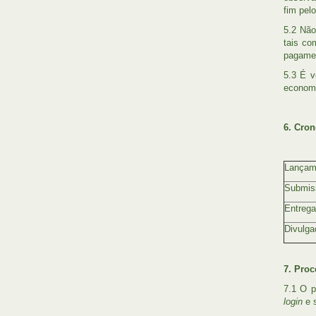
fim pelo
5.2 Não
tais co
pagamen
5.3 É v
economi
6. Cro
Lançame
Submis
Entrega
Divulga
7. Proc
7.1 O p
login
e s