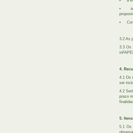
• a exp
• a inf
propost
•
Cur
3.2 As 
3.3 Os 
inFAPER
4. Recu
4.1 Os 
ser inc
4.2 Ser
prazo m
finalid
5. Iten
5.1 Os 
observa