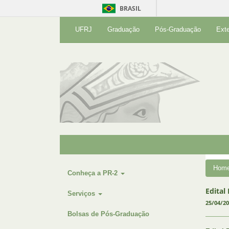
BRASIL
UFRJ
Graduação
Pós-Graduação
Ext
Hom
Conheça a PR-2
Edital
Serviços
25/04/2
Bolsas de Pós-Graduação