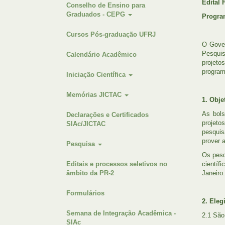
Edital 
Conselho de Ensino para
Graduados - CEPG
Progra
Cursos Pós-graduação UFRJ
O Gover
Pesquis
Calendário Acadêmico
projeto
program
Iniciação Científica
Memórias JICTAC
1. Obje
As bols
Declarações e Certificados
projeto
SIAc/JICTAC
pesquis
prover 
Pesquisa
Os pesq
Editais e processos seletivos no
científ
âmbito da PR-2
Janeiro.
Formulários
2. Eleg
Semana de Integração Acadêmica -
2.1 São
SIAc