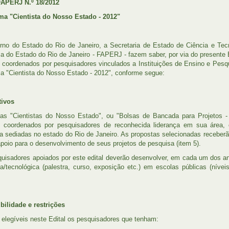
FAPERJ N.º 18/2012
ma "Cientista do Nosso Estado - 2012"
no do Estado do Rio de Janeiro, a Secretaria de Estado de Ciência e Te
a do Estado do Rio de Janeiro - FAPERJ - fazem saber, por via do presente E
s coordenados por pesquisadores vinculados a Instituições de Ensino e Pesq
a "Cientista do Nosso Estado - 2012", conforme segue:
tivos
as "Cientistas do Nosso Estado", ou "Bolsas de Bancada para Projetos -
s coordenados por pesquisadores de reconhecida liderança em sua área, 
a sediadas no estado do Rio de Janeiro. As propostas selecionadas receberão
apoio para o desenvolvimento de seus projetos de pesquisa (item 5).
uisadores apoiados por este edital deverão desenvolver, em cada um dos a
ica/tecnológica (palestra, curso, exposição etc.) em escolas públicas (ní
ibilidade e restrições
 elegíveis neste Edital os pesquisadores que tenham: