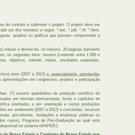
 do contrato e submeter o projeto. O projeto deve ser
ado um dos formatos a seguir: *.doc, *.pdf, *.rtf, *.html,
figuras, quadros ou gráficos que possam comprometer a
s) meses e deverá ter, no máximo, 20 páginas (tamanho
em, os seguintes itens: resumo (contendo entre 1.000 e
ema, objetivos, método, metas, resultados esperados,
inco) anos (2007 a 2012)
e, especialmente, orientações
os apresentações em congressos, projetos e participação
has: 1º) resumo quantitativo da produção científica do
cados em revistas internacionais; livros e capítulos de
ntífica orientados e em orientação e outras produções
ções em andamento (2007 a 2012) e concluídas, recursos
ionais, pró-reitorias, fundações e empresas públicas ou
dos casos); Programa de Pós-Graduação ao qual está
 disponível no sistema inFAPERJ;
as do Nosso Estado e Cientistas do Nosso Estado que