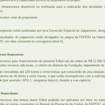
eriência e a capacidade técnica do proponente do projeto;
raestrutura disponível na instituição para a realização das atividades 
os;
riculum vitae
do proponente.
propostas serão analisadas por uma Comissão Especial de Julgamento, desig
resultados do julgamento serão divulgados na página da FAPERJ na Interne
J, em data constante no cronograma (item 6).
rsos financeiros
recursos para financiamento do presente Edital são da ordem de R$ 12.096.00
luídos recursos adicionais, a critério da diretoria da Fundação, dependendo da
ão concedidas até 120 (cento e vinte) bolsas que consistirão de uma dotação 
áximo de 36 (trinta e seis) meses, e que serão incompatíveis com a solicit
ade (por exemplo: APQ 1 - programa básico), durante a sua vigência.
s financiáveis
recursos das bolsas deste Edital poderão ser aplicados em itens ou rubri
das as regras constantes no Manual de Prestação de Contas da FAPERJ, a