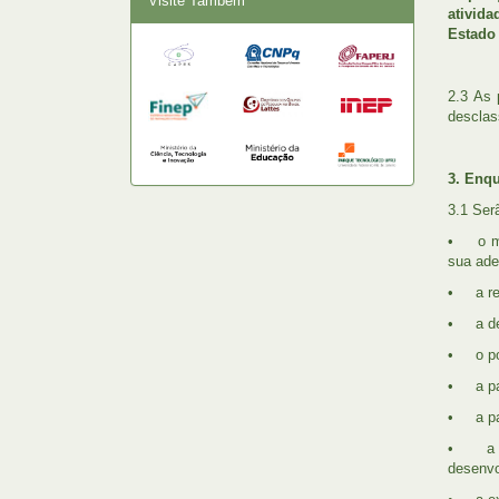
Visite Também
ativida
Estado 
2.3 As 
desclas
3. Enqu
3.1 Ser
• o mér
sua ade
• a rel
• a de
• o pot
• a par
• a pa
• a cla
desenvo