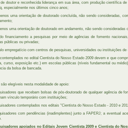
de doutor e reconhecida liderança em sua área, com produção científica de 
, especialmente nos últimos cinco anos;
nos uma orientação de doutorado concluída, não sendo consideradas, como c
amento;
nos uma orientação de doutorado em andamento, não sendo consideradas c
o financiamento a pesquisas por meio de agências de fomento nacionais, e
s públicas ou privadas;
lo empregatício com centros de pesquisas, universidades ou instituições de 
contemplados no edital Cientista do Nosso Estado 2009 devem e que comprov
ra, curso, exposição etc.) em escolas públicas (níveis fundamental ou médio
ncia da bolsa de bancada.
 são elegíveis nesta modalidade de apoio:
isadores que recebam bolsas de pós-doutorado de qualquer agência de fo
ham vínculo temporário com instituições;
isadores contemplados nos editais "Cientista do Nosso Estado - 2010 e 201
isadores com pendências (inadimplentes) junto a FAPERJ; a eventual ace
o.
uisadores apoiados no Editais Jovem Cientista 2009 e Cientista do N