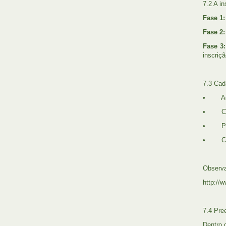
7.2 A i
Fase 1:
Fase 2:
Fase 3:
inscriç
7.3 Ca
• Acess
• Clic
• Preen
• Clica
Observa
http://
7.4 Pre
Dentro 