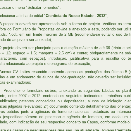
sar o menu "Solicitar fomentos";
ionar a linha do edital "
Cientista do Nosso Estado - 2012
";
posta deverá ser apresentada sob a forma de projeto. Verificar os termos
fora do Formulário de Propostas
on-line
e anexado a este, podendo ser utiliz
*.xls, *.odt, em um limite máximo de 2 Mb (recomenda-se evitar o uso de 
ade do arquivo a ser anexado);
jeto deverá ser planejado para a duração máxima de até 36 (trinta e sei
e = 12; espaço = 1,5; margens = 2,5 cm) e conter, obrigatoriamente na ord
aracteres, com espaços), introdução, justificativa para a escolha do t
rafia relacionada ao projeto e cronograma de execução;
ar CV Lattes resumido contendo apenas as produções dos últimos 5 (c
das e em andamento de alunos de pós-graduação
; não deverão ser incluíd
cas examinadoras;
encher o formulário
on-line
, anexando as seguintes tabelas ou planil
nte, entre 2007 e 2012, contendo os seguintes indicadores: trabalhos publi
publicados; patentes concedidas ou depositadas; alunos de iniciação cie
cas julgadas relevantes; 2º) documento contendo detalhamento das orienta
iros obtidos junto a agências de fomento nacionais, estaduais ou internac
as (especificar número do processo e agência de fomento, em cada um 
iado, com indicação de seu respectivo conceito na Capes, conforme modelo
ara os casos de pesquisadores que são, na atualidade, Jovens Cientist