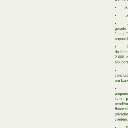
• Aces
• Selec
• A pro
gerado 
*.htm, 
capacid
• O pro
da font
2.000 c
bibliog
• Anex
concluí
em ban
• Pre
propone
livros 
acadêmi
finance
privad
credenc
•
P