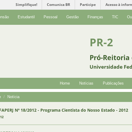
Simplifique!
Comunica BR
Participe
Acesso à infor
ensão
Estudantil
Pessoal
Gestão
Finanças
TIC
Ou
PR-2
Pró-Reitoria
Universidade Fed
Home
Notícias
Publicações
e
Notícia
 FAPERJ Nº 18/2012 - Programa Cientista do Nosso Estado - 2012
012