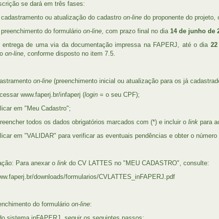
nscrição se dará em três fases:
cadastramento ou atualização do cadastro
on-line
do proponente do projeto, 
preenchimento do formulário
on-line
, com prazo final no dia
14 de junho de 
entrega de uma via da documentação impressa na FAPERJ, até o dia
22
ão
on-line
, conforme disposto no item 7.5.
dastramento
on-line
(preenchimento inicial ou atualização para os já cadastrad
ar www.faperj.br/infaperj (
login
= o seu CPF);
ar em "Meu Cadastro";
cher todos os dados obrigatórios marcados com (*) e incluir o
link
para a
r em "VALIDAR" para verificar as eventuais pendências e obter o número
ção: Para anexar o
link
do CV LATTES no "MEU CADASTRO", consulte:
www.faperj.br/downloads/formularios/CVLATTES_inFAPERJ.pdf
enchimento do formulário
on-line
:
do sistema inFAPERJ, seguir os seguintes passos: