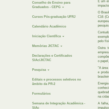
É um es
Conselho de Ensino para
impacto
Graduados - CEPG
O Brasi
Cursos Pós-graduação UFRJ
C16 (Co
europeu
pesquis
Calendário Acadêmico
Contudo
Iniciação Científica
exemplo
pelo fí
Memórias JICTAC
Outra t
empresa
Declarações e Certificados
compõem
SIAc/JICTAC
o papel
"A área
Pesquisa
e produ
brasilei
Editais e processos seletivos no
Energia
âmbito da PR-2
conheci
quebrad
Formulários
na cida
Semana de Integração Acadêmica -
A falha
SIAc
impulso