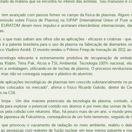
tado da matéria que se encontra no interior das estrelas. Seu manuseio é c
.
l tem avançado com passos firmes no campo da física de plasmas. Alguns 
missão sobre Física de Plasma) na IUPAP (International Union of Pure 
 EURATOM deram novo impulso e acirraram intercâmbios internacionais, da
as.
, o que mais saltam aos olhos são as aplicações - eficazes e criativas - que
 é a patente brasileira para o uso de plasma na fabricação de diamantes si
sico Vladimir Airoldi. O invento rendeu o Prêmio Finep de Inovação de 2011 ao
ecnologia relevante e extremamente produtiva de recuperação de embala
s Klabin, Tetra Pak, Alcoa e TSL Ambiental. Tecnologia 100% nacional, ela 
 a embalagem, utilizando-se de tochas de plasma. O processo revoluciona a
, mas não se conseguia separar o plástico do alumínio.
 de aplicações tecnológicas de plasmas tem crescido substancialmente no p
tos colocados no mercado", afirma o físico Ricardo Galvão, diretor do C
ro na C16.
 limpa - Um dos maiores potenciais da tecnologia de plasma, contudo, e
da para explorar o potencial contido nos átomos é por meio das usinas de f
os pela colisão com nêutrons. Mas, há pouco mais de um ano, o mundo pres
de japonesa de Fukushima, consequência de um forte terremoto, seguido de 
, que provocou o vazamento de radiação no meio ambiente, reabriu o deb
 às pesquisas com reatores de fusão nuclear, em tese menos poluente e ma