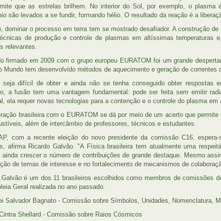
mite que as estrelas brilhem. No interior do Sol, por exemplo, o plasma
io são levados a se fundir, formando hélio. O resultado da reação é a liberaçã
, dominar o processo em terra tem se mostrado desafiador. A construção de
écnicas de produção e controle de plasmas em altíssimas temperaturas e,
os relevantes.
o firmado em 2009 com o grupo europeu EURATOM foi um grande despertar 
o Mundo tem desenvolvido métodos de aquecimento e geração de correntes de
seja difícil de obter e ainda não se tenha conseguido obter respostas 
o, a fusão tem uma vantagem fundamental: pode ser feita sem emitir radi
al, ela requer novas tecnologias para a contenção e o controle do plasma em 
ração brasileira com o EURATOM se dá por meio de um acerto que permite o
stíveis, além de intercâmbio de professores, técnicos e estudantes.
P, com a recente eleição do novo presidente da comissão C16, espera-se
s, afirma Ricardo Galvão. "A Física brasileira tem atualmente uma respeitáv
o ainda crescer o número de contribuições de grande destaque. Mesmo assi
ção de temas de interesse e no fortalecimento de mecanismos de colaboração 
 Galvão é um dos 11 brasileiros escolhidos como membros de comissões da 
eia Geral realizada no ano passado.
ei Salvador Bagnato - Comissão sobre Símbolos, Unidades, Nomenclatura,
Cintra Shellard - Comissão sobre Raios Cósmicos