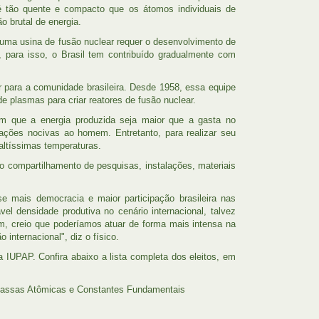
 é tão quente e compacto que os átomos individuais de
o brutal de energia.
 uma usina de fusão nuclear requer o desenvolvimento de
 para isso, o Brasil tem contribuído gradualmente com
para a comunidade brasileira. Desde 1958, essa equipe
 plasmas para criar reatores de fusão nuclear.
em que a energia produzida seja maior que a gasta no
ações nocivas ao homem. Entretanto, para realizar seu
altíssimas temperaturas.
 compartilhamento de pesquisas, instalações, materiais
 mais democracia e maior participação brasileira nas
el densidade produtiva no cenário internacional, talvez
m, creio que poderíamos atuar de forma mais intensa na
internacional", diz o físico.
IUPAP. Confira abaixo a lista completa dos eleitos, em
 Massas Atômicas e Constantes Fundamentais