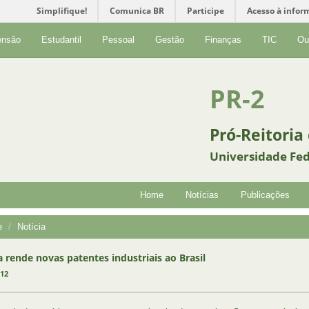
Simplifique!
Comunica BR
Participe
Acesso à infor
ensão
Estudantil
Pessoal
Gestão
Finanças
TIC
Ou
PR-2
Pró-Reitoria
Universidade Fed
Home
Notícias
Publicações
e
Notícia
 rende novas patentes industriais ao Brasil
012