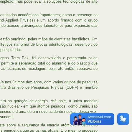
omplexo, mas pode levar a soluções tecnológicas de alto
resultados acadêmicos importantes, como a presença na
and Applied Physics) e um acordo firmado com o grupo
ndo acesso a avançados laboratórios para expansão das
 estão surgindo, pelas mãos de cientistas brasileiros. Um
ntéticos na forma de brocas odontológicas, desenvolvido
 pesquisador.
gens Tetra Pak, foi desenvolvida e patenteada pelas
permite a separação total do alumínio e do plástico que
s técnicas de reciclagem, pois, até então, separava-se
aís nos últimos dez anos, com vários grupos de pesquisa
entro Brasileiro de Pesquisas Físicas (CBPF) e membro
stá na geração de energia. Até hoje, a única maneira
issão nuclear - em que átomos pesados, como urânio, são
enciou o drama de um novo acidente nuclear, dessa vez,
tsunami.
ate sobre a segurança da energia atômica, e deu novo
is energética que as usinas atuais. É o mesmo processo