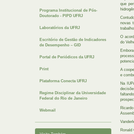
que per
hidrogên
Programa Institucional de Pós-
Doutorado - PIPD UFRJ
Contudo
novas t
Laboratórios da UFRJ
trabalh
O acord
Escritório de Gestão de Indicadores
do Velh
de Desempenho – GID
Embora 
process
Portal de Periódicos da UFRJ
potenci
Print
A coope
e combu
Plataforma Conecta UFRJ
Na IUPA
decisõe
Regime Disciplinar da Universidade
faltand
Federal do Rio de Janeiro
prospec
Ricardo
Webmail
Assembl
Vanderl
Ronald 