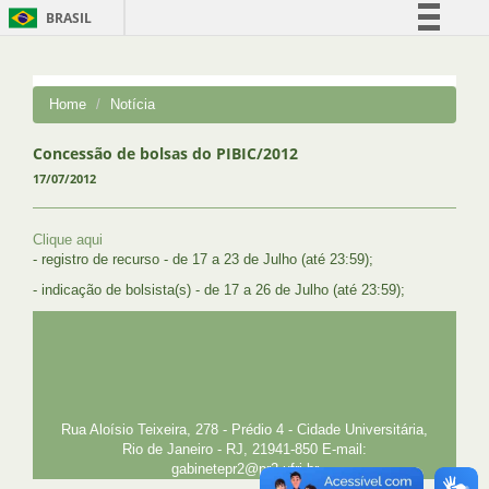
BRASIL
Simplifique!
Comunica BR
Home
Notícia
Participe
Acesso à informação
Concessão de bolsas do PIBIC/2012
17/07/2012
Legislação
Canais
Clique aqui
- registro de recurso - de 17 a 23 de Julho (até 23:59);
- indicação de bolsista(s) - de 17 a 26 de Julho (até 23:59);
UFRJ
GRADUAÇÃO
PLANEJAMENTO E DESENVOLVIMENTO
PESSOAL
EXTENSÃO
GESTÃO E GOVERNANÇA
PREFEITURA
INTRANET
SIGA
SIBI
Rua Aloísio Teixeira, 278 - Prédio 4 - Cidade Universitária,
Rio de Janeiro - RJ, 21941-850 E-mail:
gabinetepr2@pr2.ufrj.br