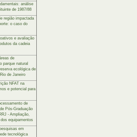
ndamentais: análise
ituinte de 1987/88
e região impactada
orte: o caso do
oativos e avaliação
odutos da cadeia
áreas de
o parque natural
reserva ecológica de
Rio de Janeiro
crição NFAT na
mos e potencial para
rocessamento de
 de Pós-Graduação
RRJ - Ampliação,
 dos equipamentos
e pesquisas em
ede tecnológica