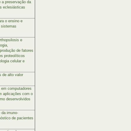
e a preservação da
s eclesiásticas
ra o ensino e
 sistemas
rthopsilosis e
ogia,
 produção de fatores
es proteolíticos
logia celular e
 de alto valor
a em computadores
m aplicações com o
rno desenvolvidos
e da imuno-
óstico de pacientes