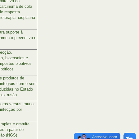
arativa do
 carcinoma de colo
de resposta
oterapia, cisplatina
ra suporte à
iamento preventivo e
pecção,
o, bioensaios e
mpostos bioativos
mbóticos
e produtos de
 integrais com e sem
oduzidas no Estado
o-extrusão
toras versus imuno-
 infecção por
mples e gratuita
is a partir de
ção (NGS)