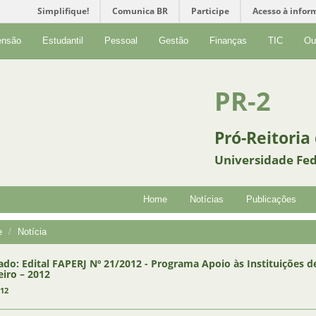
Simplifique!
Comunica BR
Participe
Acesso à infor
ensão
Estudantil
Pessoal
Gestão
Finanças
TIC
Ou
PR-2
Pró-Reitoria
Universidade Fed
Home
Notícias
Publicações
e
Notícia
ado: Edital FAPERJ Nº 21/2012 - Programa Apoio às Instituições d
eiro – 2012
012