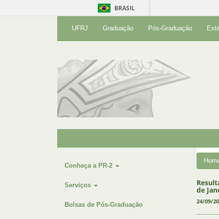
BRASIL
UFRJ
Graduação
Pós-Graduação
Ext
Hom
Conheça a PR-2
Result
Serviços
de Jan
24/09/2
Bolsas de Pós-Graduação