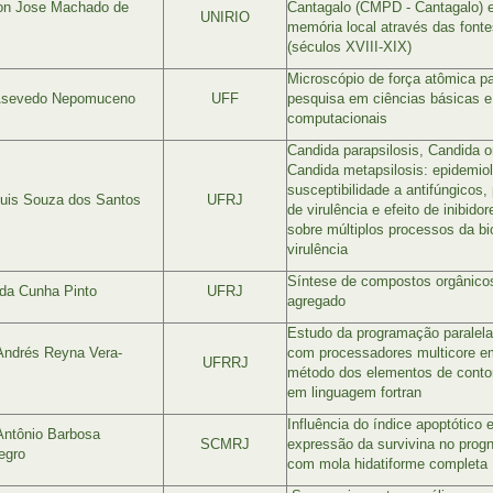
on Jose Machado de
Cantagalo (CMPD - Cantagalo) 
UNIRIO
memória local através das fonte
(séculos XVIII-XIX)
Microscópio de força atômica pa
Asevedo Nepomuceno
UFF
pesquisa em ciências básicas e
computacionais
Candida parapsilosis, Candida o
Candida metapsilosis: epidemiol
susceptibilidade a antifúngicos,
uis Souza dos Santos
UFRJ
de virulência e efeito de inibidor
sobre múltiplos processos da bio
virulência
Síntese de compostos orgânicos
da Cunha Pinto
UFRJ
agregado
Estudo da programação paralel
Andrés Reyna Vera-
com processadores multicore e
UFRRJ
método dos elementos de conto
em linguagem fortran
Influência do índice apoptótico 
Antônio Barbosa
SCMRJ
expressão da survivina no progn
egro
com mola hidatiforme completa