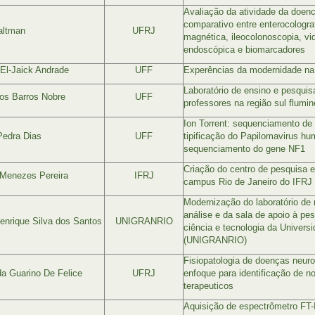
Avaliação da atividade da doen
comparativo entre enterocologra
altman
UFRJ
magnética, ileocolonoscopia, v
endoscópica e biomarcadores
El-Jaick Andrade
UFF
Experências da modernidade na a
Laboratório de ensino e pesqui
os Barros Nobre
UFF
professores na região sul flumi
Ion Torrent: sequenciamento de
Pedra Dias
UFF
tipificação do Papilomavirus h
sequenciamento do gene NF1
Criação do centro de pesquisa 
 Menezes Pereira
IFRJ
campus Rio de Janeiro do IFRJ
Modernização do laboratório de
análise e da sala de apoio à pe
enrique Silva dos Santos
UNIGRANRIO
ciência e tecnologia da Univers
(UNIGRANRIO)
Fisiopatologia de doenças neur
a Guarino De Felice
UFRJ
enfoque para identificação de n
terapeuticos
Aquisição de espectrômetro FT-I