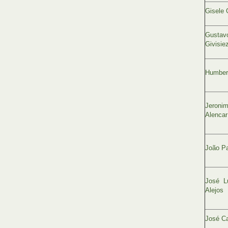
Gisele 
Gustav
Givisie
Humbert
Jeroni
Alencar
João Pa
José L
Alejos
José Ca