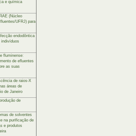
ca e química
IRAE (Núcleo
Efluentes/UFRJ) para
nfecção endodôntica
indivíduos
e fluminense:
amento de efluentes
bre as suas
scência de raios-X
 nas áreas de
io de Janeiro
 produção de
temas de solventes
e na purificação de
as e produtos
eira