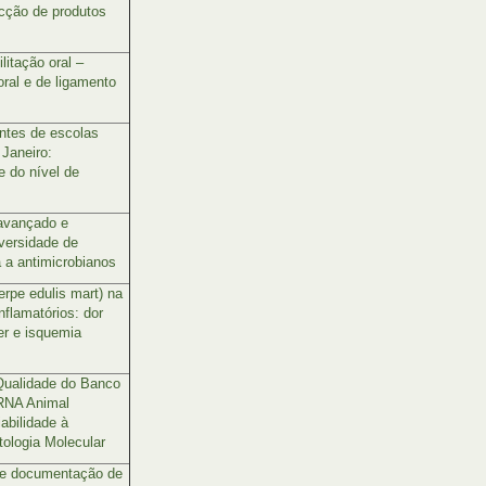
ecção de produtos
litação oral –
ral e de ligamento
ntes de escolas
 Janeiro:
e do nível de
avançado e
iversidade de
 a antimicrobianos
erpe edulis mart) na
flamatórios: dor
er e isquemia
Qualidade do Banco
RNA Animal
abilidade à
tologia Molecular
 e documentação de