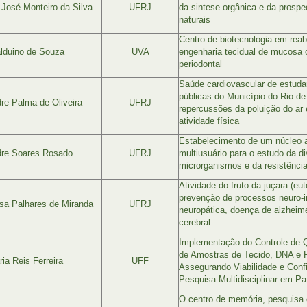
 José Monteiro da Silva
UFRJ
da sintese orgânica e da prosp
naturais
Centro de biotecnologia em reabi
lduino de Souza
UVA
engenharia tecidual de mucosa o
periodontal
Saúde cardiovascular de estuda
públicas do Município do Rio de
re Palma de Oliveira
UFRJ
repercussões da poluição do ar 
atividade física
Estabelecimento de um núcleo 
dre Soares Rosado
UFRJ
multiusuário para o estudo da d
microrganismos e da resistência
Atividade do fruto da juçara (eut
prevenção de processos neuro-in
sa Palhares de Miranda
UFRJ
neuropática, doença de alzheim
cerebral
Implementação do Controle de 
de Amostras de Tecido, DNA e 
ia Reis Ferreira
UFF
Assegurando Viabilidade e Confi
Pesquisa Multidisciplinar em Pa
O centro de memória, pesquisa