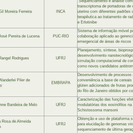
Sequenciamento e análise comp
transcriptoma de portadoras de
Gil Moreira Ferreira
INCA
uterino com diferentes padrões 
terapêutica ao tratamento de radi
e Erlotinibe
Sistema de informação móvel pa
José Pereira de Lucena
PUC-RIO
colaboração aplicado ao gerenc
emergencial de áreas de riscos
Planejamento, síntese, biopros
desenvolvimento nanotecnológic
Rangel Rodrigues
UFRJ
simulação computacional de co
como novos candidatos antitro
Desenvolvimento de processos 
Wanderlei Piler de
conveniência a base de cereais
EMBRAPA
o
glúten adicionados de frutas pr
do Rio de Janeiro obtidos por c
Caracterização das funções efe
anne Bandeira de Melo
UFRJ
modulatórias dos eosinófilos na
Schistossoma mansoni
Obtenção e uso de plataforma si
a Rosa de Almeida
UFRJ
para elucidação de genomas vira
o
sequenciamento de última gera