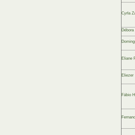
Cyrla Z
Débora 
Doming
Eliane 
Eliezer
Fábio H
Fernand