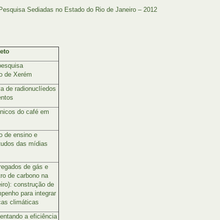
 Pesquisa Sediadas no Estado do Rio de Janeiro – 2012
eto
pesquisa
do de Xerém
iva de radionuclíedos
entos
ênicos do café em
s
io de ensino e
tudos das mídias
rregados de gás e
tro de carbono na
iro): construção de
mpenho para integrar
as climáticas
entando a eficiência