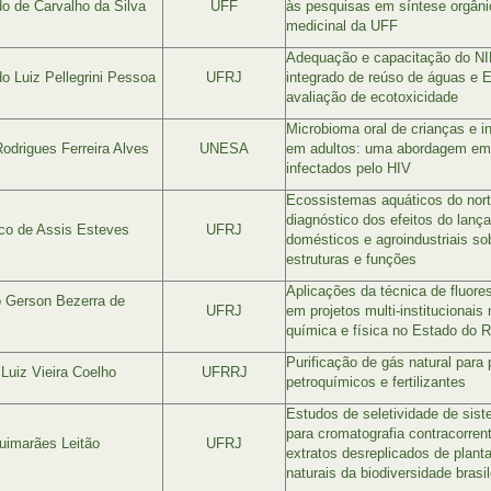
o de Carvalho da Silva
UFF
às pesquisas em síntese orgâni
medicinal da UFF
Adequação e capacitação do N
o Luiz Pellegrini Pessoa
UFRJ
integrado de reúso de águas e 
avaliação de ecotoxicidade
Microbioma oral de crianças e i
Rodrigues Ferreira Alves
UNESA
em adultos: uma abordagem em 
infectados pelo HIV
Ecossistemas aquáticos do nort
diagnóstico dos efeitos do lanç
co de Assis Esteves
UFRJ
domésticos e agroindustriais so
estruturas e funções
Aplicações da técnica de fluore
 Gerson Bezerra de
UFRJ
em projetos multi-institucionais
química e física no Estado do R
Purificação de gás natural para
Luiz Vieira Coelho
UFRRJ
petroquímicos e fertilizantes
Estudos de seletividade de sis
para cromatografia contracorrent
uimarães Leitão
UFRJ
extratos desreplicados de plant
naturais da biodiversidade brasil