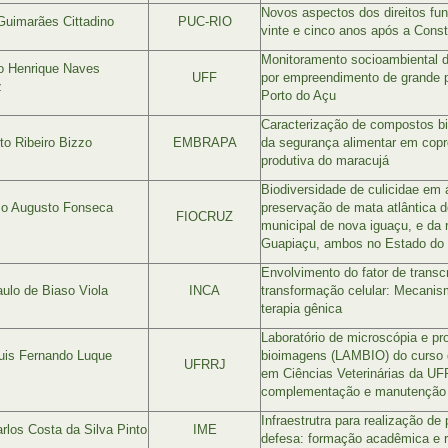
Novos aspectos dos direitos fu
Guimarães Cittadino
PUC-RIO
vinte e cinco anos após a Const
Monitoramento socioambiental d
o Henrique Naves
UFF
por empreendimento de grande p
z
Porto do Açu
Caracterização de compostos bi
o Ribeiro Bizzo
EMBRAPA
da segurança alimentar em copr
produtiva do maracujá
Biodiversidade de culicidae em 
mo Augusto Fonseca
preservação de mata atlântica d
FIOCRUZ
municipal de nova iguaçu, e da 
Guapiaçu, ambos no Estado do 
Envolvimento do fator de trans
ulo de Biaso Viola
INCA
transformação celular: Mecanis
terapia gênica
Laboratório de microscópia e p
uis Fernando Luque
bioimagens (LAMBIO) do curso
UFRRJ
em Ciências Veterinárias da UF
complementação e manutenção
Infraestrutra para realização d
rlos Costa da Silva Pinto
IME
defesa: formação acadêmica e r