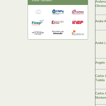
Visite Também
Anders
Oliveira
Andre 
André L
Angelo 
Carlos 
Tudela
Carlos 
Monten