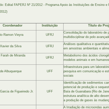
do: Edital FAPERJ Nº 21/2012 - Programa Apoio às Instituições de Ensino e
2012)
Coordenador
Instituição
Título do Proj
Consolidação do laboratório de 
to Ramon Vieyra
UFRJ
multidisciplinar do polo avança
Análises qualitativa e quantitat
Xavier da Silva
UFRJ
em amostras ambientais e alim
 Farah de Miranda
Metabolismo dos ácidos clorog
UFRJ
modelos animais e em humano
Infraestrutura para um laboratór
de Albuquerque
UFF
pesquisa em comunicação e es
sociais
Identificação de sedimentos ca
potencial de produção e seques
 Garcia de Figueiredo Jr.
UFF
Baía de Guanabara (Rio de Jane
estrutura analítica de alto dese
a produção de gases às mudanç
A Irradiação de microondas aum