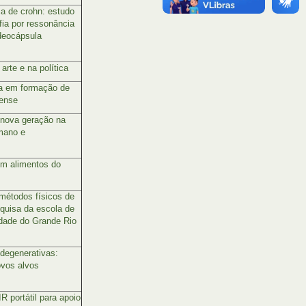
ca de crohn: estudo
fia por ressonância
ideocápsula
rte e na política
sa em formação de
nense
 nova geração na
umano e
em alimentos do
 métodos físicos de
squisa da escola de
idade do Grande Rio
odegenerativas:
ovos alvos
R portátil para apoio