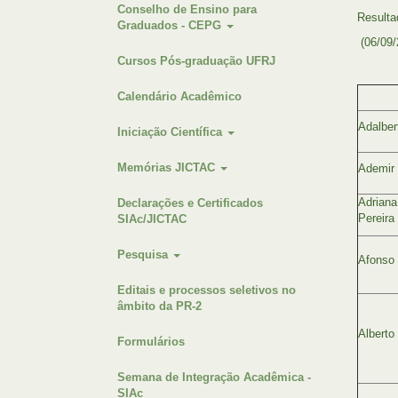
Conselho de Ensino para
Resulta
Graduados - CEPG
(06/09/
Cursos Pós-graduação UFRJ
Calendário Acadêmico
Adalber
Iniciação Científica
Memórias JICTAC
Ademir 
Adriana
Declarações e Certificados
Pereira
SIAc/JICTAC
Pesquisa
Afonso 
Editais e processos seletivos no
âmbito da PR-2
Alberto
Formulários
Semana de Integração Acadêmica -
SIAc