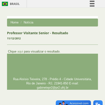
BRASIL
Simplifique!
Comunica BR
Home
Notícia
Participe
Acesso à informação
Professor Visitante Senior - Resultado
11/12/2012
Legislação
Canais
Clique
aqui
para visualizar o resultado.
UFRJ
GRADUAÇÃO
PLANEJAMENTO E DESENVOLVIMENTO
PESSOAL
EXTENSÃO
GESTÃO E GOVERNANÇA
PREFEITURA
INTRANET
SIGA
SIBI
Rua Aloísio Teixeira, 278 - Prédio 4 - Cidade Universitária,
Rio de Janeiro - RJ, 21941-850 E-mail:
gabinetepr2@pr2.ufrj.br