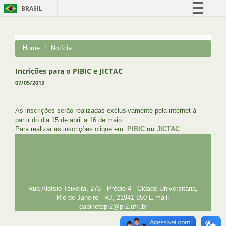
BRASIL
Simplifique!
Comunica BR
Home
Notícia
Participe
Acesso à informação
Incrições para o PIBIC e JICTAC
07/05/2013
Legislação
Canais
As inscrições serão realizadas exclusivamente pela internet à
partir do dia 15 de abril a 16 de maio.
Para realizar as inscrições clique em
PIBIC
ou
JICTAC
UFRJ
GRADUAÇÃO
PLANEJAMENTO E DESENVOLVIMENTO
PESSOAL
EXTENSÃO
GESTÃO E GOVERNANÇA
PREFEITURA
INTRANET
SIGA
SIBI
Rua Aloísio Teixeira, 278 - Prédio 4 - Cidade Universitária,
Rio de Janeiro - RJ, 21941-850 E-mail:
gabinetepr2@pr2.ufrj.br