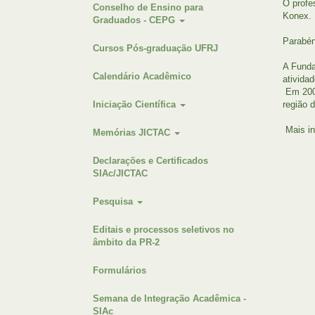
O profe
Conselho de Ensino para
Konex.
Graduados - CEPG
Parabén
Cursos Pós-graduação UFRJ
A Funda
Calendário Acadêmico
atividad
Em 2002
Iniciação Científica
região 
Mais in
Memórias JICTAC
Declarações e Certificados
SIAc/JICTAC
Pesquisa
Editais e processos seletivos no
âmbito da PR-2
Formulários
Semana de Integração Acadêmica -
SIAc