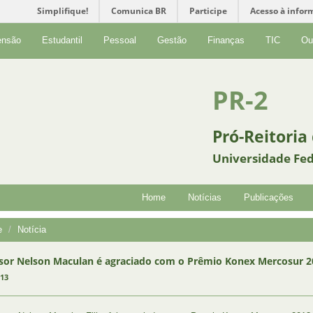
Simplifique!
Comunica BR
Participe
Acesso à infor
ensão
Estudantil
Pessoal
Gestão
Finanças
TIC
Ou
PR-2
Pró-Reitoria
Universidade Fed
Home
Notícias
Publicações
e
Notícia
sor Nelson Maculan é agraciado com o Prêmio Konex Mercosur 2
013