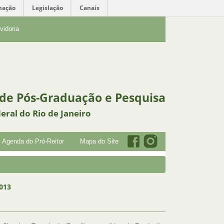
mação
Legislação
Canais
vidoria
 de Pós-Graduação e Pesquisa
eral do Rio de Janeiro
Agenda do Pró-Reitor
Mapa do Site
013